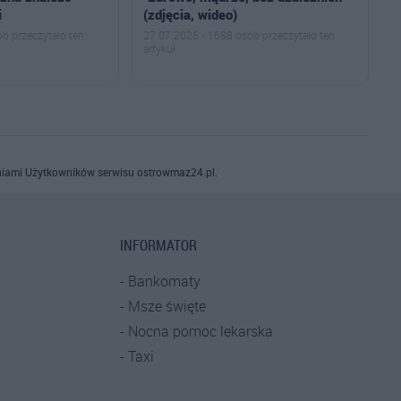
i
(zdjęcia, wideo)
b przeczytało ten
27.07.2026 · 1688 osób przeczytało ten
artykuł
iami Użytkowników serwisu ostrowmaz24.pl.
INFORMATOR
Bankomaty
Msze święte
Nocna pomoc lekarska
Taxi