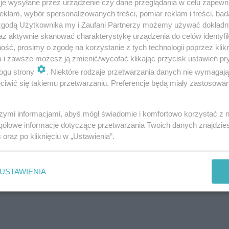
je wysyłane przez urządzenie czy dane przeglądania w celu zapewn
przestrzeni w Małkini Górnej.
klam, wybór spersonalizowanych treści, pomiar reklam i treści, bad
 zgodą Użytkownika my i Zaufani Partnerzy możemy używać dokład
az aktywnie skanować charakterystykę urządzenia do celów identyfi
ść, prosimy o zgodę na korzystanie z tych technologii poprzez klikn
a i zawsze możesz ją zmienić/wycofać klikając przycisk ustawień pr
ogu strony
. Niektóre rodzaje przetwarzania danych nie wymagaj
iwić się takiemu przetwarzaniu. Preferencje będą miały zastosowania
szymi informacjami, abyś mógł świadomie i komfortowo korzystać z
gółowe informacje dotyczące przetwarzania Twoich danych znajdzi
s
oraz po kliknięciu w „Ustawienia”.
USTAWIENIA
Wyślij