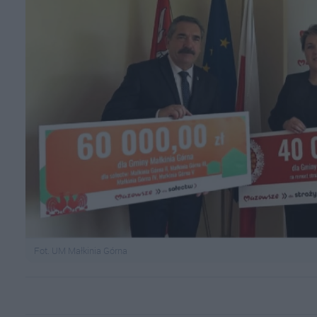
Fot. UM Małkinia Górna