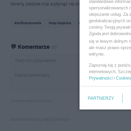
standardowe informac
tereny zielone ma wpłynąć na estetykę i funkcjonalność 
spersonalizowanych re
ulepszanie usług. Za
geolokalizacyjnych or
#dofinansowanie
#osp błędnica
#tereny zielone w małkini
cenimy Twoją prywatno
Zgoda jest dobrowoln
się w lewym dolnym r
💬 Komentarze
(0)
ale masz prawo sprzec
witrynie.
Zapoznaj się z poniż
internetowych. Szcze
Prywatności
i
Cookie
PARTNERZY
Chronione przez reCAPTCHA
Brak komentarzy. Bądź pierwszy!