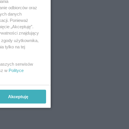
iania
anie odbiorców oraz
nych danych
kacji. Ponieważ
ięcie „Akceptuję”.
ywatności znajdujący
ą zgody użytkownika,
 tylko na tej
 naszych serwisów
esz w
Polityce
Akceptuję