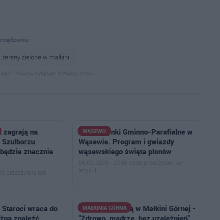
urządzeniu
.
tereny zielone w małkini
age). Możesz wyłączyć w każdej chwili.
 zagrają na
XVII Dożynki Gminno-Parafialne w
WĄSEWO
 Szulborzu
Wąsewie. Program i gwiazdy
 będzie znacznie
wąsewskiego święta plonów
06.08.2026 · 2598 osób przeczytało ten
artykuł
b przeczytało ten
 Staroci wraca do
Piknik z Książką w Małkini Górnej -
MAŁKINIA GÓRNA
żna znaleźć
"Zdrowo, mądrze, bez uzależnień"