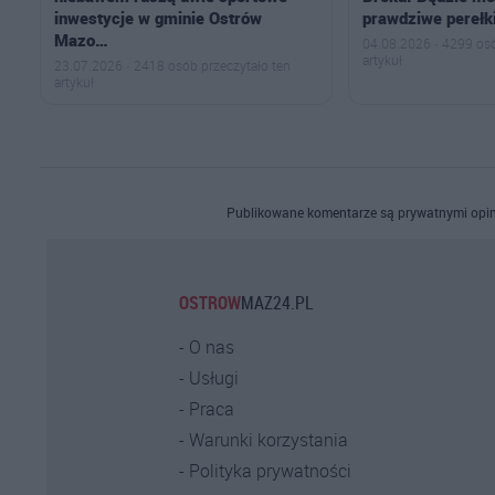
inwestycje w gminie Ostrów
prawdziwe perełk
Mazo…
04.08.2026 · 4299 osó
artykuł
23.07.2026 · 2418 osób przeczytało ten
artykuł
Publikowane komentarze są prywatnymi opin
OSTROW
MAZ24.PL
O nas
Usługi
Praca
Warunki korzystania
Polityka prywatności