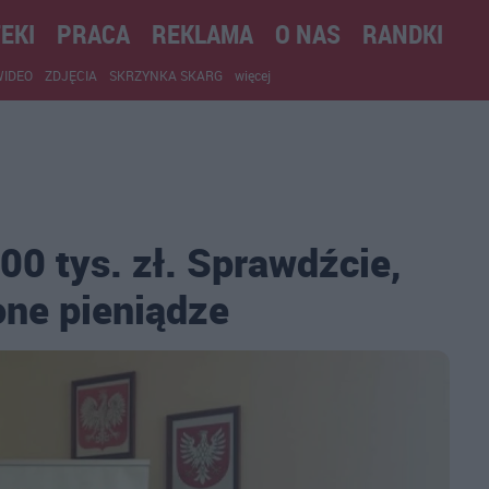
EKI
PRACA
REKLAMA
O NAS
RANDKI
WIDEO
ZDJĘCIA
SKRZYNKA SKARG
więcej
00 tys. zł. Sprawdźcie,
one pieniądze