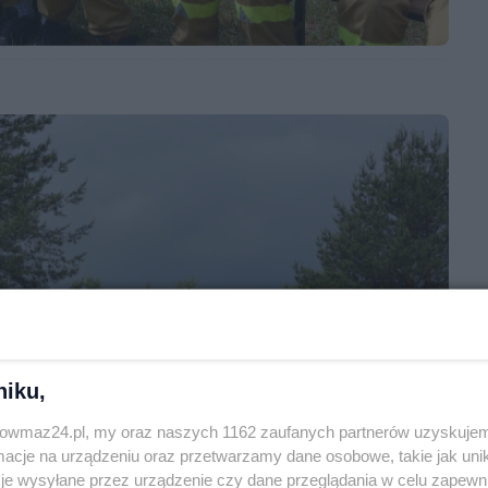
niku,
trowmaz24.pl, my oraz naszych 1162 zaufanych partnerów uzyskujem
cje na urządzeniu oraz przetwarzamy dane osobowe, takie jak unika
je wysyłane przez urządzenie czy dane przeglądania w celu zapewn