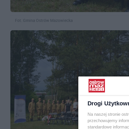
Fot. Gmina Ostrów Mazowiecka
Drogi Użytkow
Na naszej stronie os
przechowujemy informa
standardowe informac