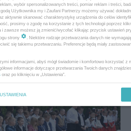
klam, wybór spersonalizowanych treści, pomiar reklam i treści, bad
 zgodą Użytkownika my i Zaufani Partnerzy możemy używać dokład
az aktywnie skanować charakterystykę urządzenia do celów identyfi
ść, prosimy o zgodę na korzystanie z tych technologii poprzez klikn
a i zawsze możesz ją zmienić/wycofać klikając przycisk ustawień pr
ogu strony
. Niektóre rodzaje przetwarzania danych nie wymagaj
iwić się takiemu przetwarzaniu. Preferencje będą miały zastosowania
szymi informacjami, abyś mógł świadomie i komfortowo korzystać z
gółowe informacje dotyczące przetwarzania Twoich danych znajdzi
s
oraz po kliknięciu w „Ustawienia”.
USTAWIENIA