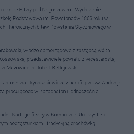
. rocznicę Bitwy pod Nagoszewem. Wydarzenie
Szkołę Podstawową im. Powstańców 1863 roku w
ych i heroicznych bitew Powstania Styczniowego w
n Grabowski, władze samorządowe z zastępcą wójta
Kossowską, przedstawiciele powiatu z wicestarostą
ów Mazowiecka Hubert Betlejewski.
 Jarosława Hrynaszkiewicza z parafii pw. św. Andrzeja
rza pracującego w Kazachstan i jednocześnie
środek Kartograficzny w Komorowie. Uroczystości
lnym poczęstunkiem i tradycyjną grochówką