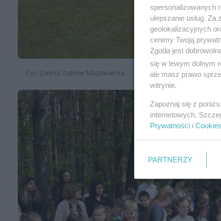
spersonalizowanych re
ulepszanie usług. Za
geolokalizacyjnych or
cenimy Twoją prywatno
Zgoda jest dobrowoln
się w lewym dolnym r
Fot. Gmina Ostrów Mazowiecka
ale masz prawo sprzec
witrynie.
Zapoznaj się z poniż
internetowych. Szcze
Prywatności
i
Cookie
PARTNERZY