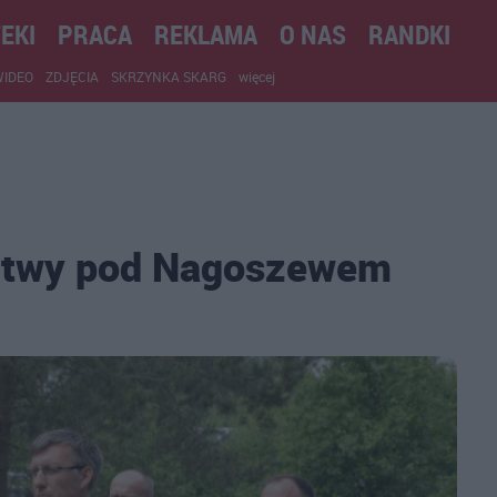
EKI
PRACA
REKLAMA
O NAS
RANDKI
WIDEO
ZDJĘCIA
SKRZYNKA SKARG
więcej
Bitwy pod Nagoszewem