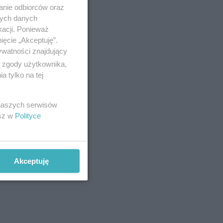
anie odbiorców oraz
nych danych
kacji. Ponieważ
ięcie „Akceptuję”.
ywatności znajdujący
ą zgody użytkownika,
 tylko na tej
 naszych serwisów
esz w
Polityce
Akceptuję