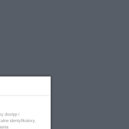
y dostęp i
lne identyfikatory,
iania