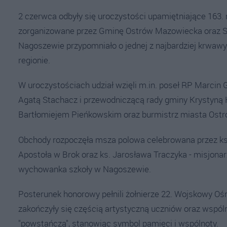
2 czerwca odbyły się uroczystości upamiętniające 163
zorganizowane przez Gminę Ostrów Mazowiecka oraz 
Nagoszewie przypomniało o jednej z najbardziej krwaw
regionie.
W uroczystościach udział wzięli m.in. poseł RP Marci
Agatą Stachacz i przewodniczącą rady gminy Krystyną 
Bartłomiejem Pieńkowskim oraz burmistrz miasta Ostr
Obchody rozpoczęła msza polowa celebrowana przez ks.
Apostoła w Brok oraz ks. Jarosława Traczyka - misjona
wychowanka szkoły w Nagoszewie.
Posterunek honorowy pełnili żołnierze 22. Wojskowy O
zakończyły się częścią artystyczną uczniów oraz wspó
"powstańczą", stanowiąc symbol pamięci i wspólnoty.