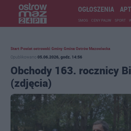
OGŁOSZENIA
APT
SMOG
CENY PALIW
SPORT
Start
›
Powiat ostrowski
›
Gminy
›
Gmina Ostrów Mazowiecka
Opublikowano
05.06.2026, godz. 14:56
Obchody 163. rocznicy 
(zdjęcia)