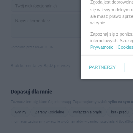
Zgoda jest dobrowoln
się w lewym dolnym r
ale masz prawo sprzec
witrynie.
Zapoznaj się z poniż
internetowych. Szcze
Prywatności
i
Cookie
Chronione przez reCAPTCHA
Brak komentarzy. Bądź pierwszy!
PARTNERZY
Dopasuj dla mnie
Zaznacz tematy, które Cię interesują. Zapamiętamy wybór
tylko na tym 
Gminy
Zaręby Kościelne
wyłączenia prądu
brak prądu
Informacja: zapisujemy wyłącznie wybór tematów w pamięci przeglądarki (localStor