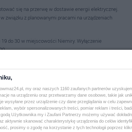
ować się na przerwę w dostawie energii elektrycznej.
 w związku z planowanymi pracami na urządzeniach
 19 do 30 w miejscowości Niemiry. Wyłączenie
.00.
ch przerwach w dostawach energii elektrycznej
żna kontaktować się także z Centrum Dyspozytorskim
niku,
erem 991.
trowmaz24.pl, my oraz naszych 1160 zaufanych partnerów uzyskujem
cje na urządzeniu oraz przetwarzamy dane osobowe, takie jak unika
je wysyłane przez urządzenie czy dane przeglądania w celu zapewn
klam, wybór spersonalizowanych treści, pomiar reklam i treści, bad
 zgodą Użytkownika my i Zaufani Partnerzy możemy używać dokład
az aktywnie skanować charakterystykę urządzenia do celów identyfi
ść, prosimy o zgodę na korzystanie z tych technologii poprzez klikn