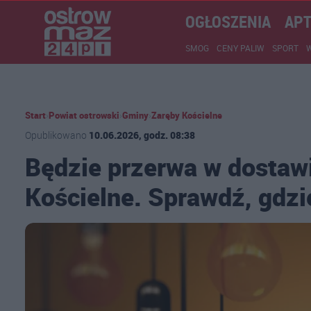
OGŁOSZENIA
APT
SMOG
CENY PALIW
SPORT
Start
›
Powiat ostrowski
›
Gminy
›
Zaręby Kościelne
Opublikowano
10.06.2026, godz. 08:38
Będzie przerwa w dostaw
Kościelne. Sprawdź, gdzie