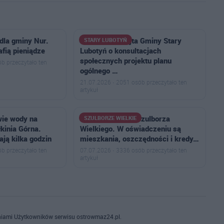
dla gminy Nur.
Ogłoszenie Wójta Gminy Stary
STARY LUBOTYŃ
afią pieniądze
Lubotyń o konsultacjach
społecznych projektu planu
b przeczytało ten
ogólnego …
21.07.2026 · 2051 osób przeczytało ten
artykuł
wie wody na
Tyle zarobił wójt Szulborza
SZULBORZE WIELKIE
kinia Górna.
Wielkiego. W oświadczeniu są
ają kilka godzin
mieszkania, oszczędności i kredy…
b przeczytało ten
07.07.2026 · 3336 osób przeczytało ten
artykuł
iami Użytkowników serwisu ostrowmaz24.pl.