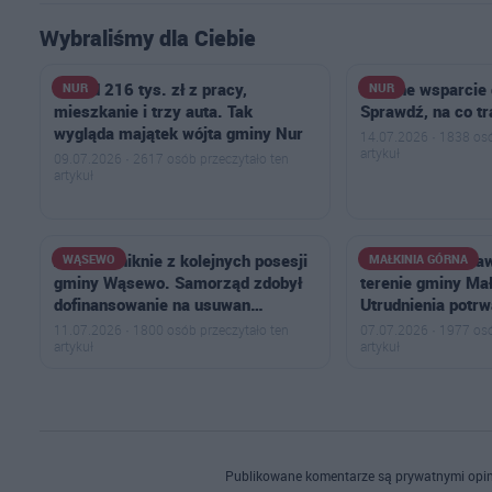
Wybraliśmy dla Ciebie
Ponad 216 tys. zł z pracy,
Kolejne wsparcie 
NUR
NUR
mieszkanie i trzy auta. Tak
Sprawdź, na co tr
wygląda majątek wójta gminy Nur
14.07.2026 · 1838 osó
artykuł
09.07.2026 · 2617 osób przeczytało ten
artykuł
Azbest zniknie z kolejnych posesji
Przerwa w dosta
WĄSEWO
MAŁKINIA GÓRNA
gminy Wąsewo. Samorząd zdobył
terenie gminy Mał
dofinansowanie na usuwan…
Utrudnienia potrw
11.07.2026 · 1800 osób przeczytało ten
07.07.2026 · 1977 osó
artykuł
artykuł
Publikowane komentarze są prywatnymi opin