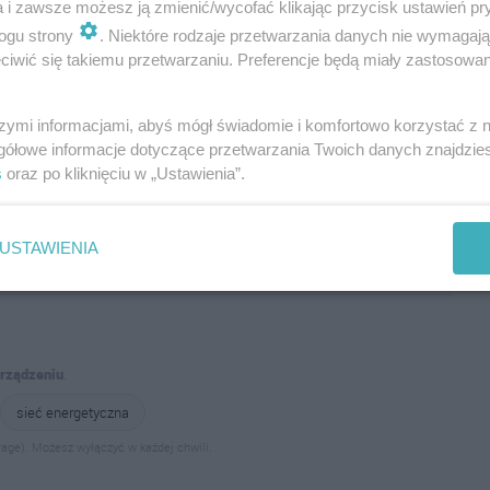
a i zawsze możesz ją zmienić/wycofać klikając przycisk ustawień pr
ogu strony
. Niektóre rodzaje przetwarzania danych nie wymagaj
iwić się takiemu przetwarzaniu. Preferencje będą miały zastosowania
szymi informacjami, abyś mógł świadomie i komfortowo korzystać z
gółowe informacje dotyczące przetwarzania Twoich danych znajdzi
Wyślij
s
oraz po kliknięciu w „Ustawienia”.
USTAWIENIA
urządzeniu
.
sieć energetyczna
age). Możesz wyłączyć w każdej chwili.