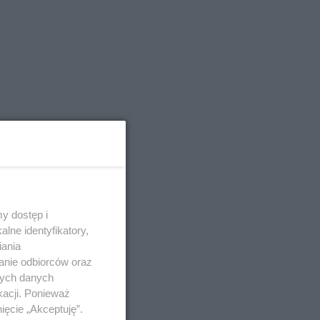
y dostęp i
lne identyfikatory,
iania
anie odbiorców oraz
nych danych
kacji. Ponieważ
ięcie „Akceptuję”.