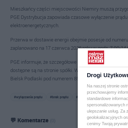
Mieszkańcy części miejscowości Niemiry muszą przygot
PGE Dystrybucja zapowiada czasowe wyłączenie prądu
elektroenergetycznych.
Przerwa w dostawie energii obejmie posesje od numeru
zaplanowano na 17 czerwca 2026 roku w godz. 7.00-14
PGE informuje, że szczegółowe informacje o planowany
dostępne są na stronie spółki. W sprawie wyłączeń mo
Drogi Użytkow
Bielsk Podlaski pod numerem 85 740 5334 lub pod num
Na naszej stronie os
przechowujemy informa
#wyłączenia prądu
#brak prądu
#sieć energetyczna
standardowe informac
spersonalizowanych re
ulepszanie usług. Za
geolokalizacyjnych or
💬 Komentarze
(0)
cenimy Twoją prywatno