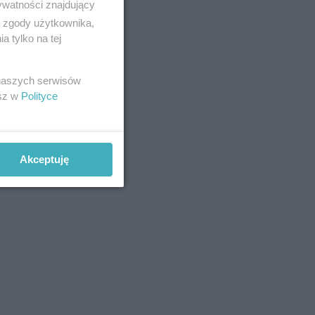
ywatności znajdujący
ą zgody użytkownika,
 tylko na tej
 naszych serwisów
esz w
Polityce
Akceptuję