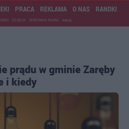
EKI
PRACA
REKLAMA
O NAS
RANDKI
WIDEO
ZDJĘCIA
SKRZYNKA SKARG
więcej
ie prądu w gminie Zaręby
 i kiedy