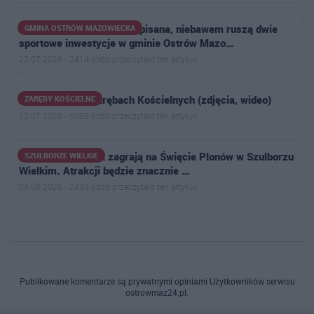
Umowa z wykonawcą podpisana, niebawem ruszą dwie
GMINA OSTRÓW MAZOWIECKA
sportowe inwestycje w gminie Ostrów Mazo…
23.07.2026 · 2414 osób przeczytało ten artykuł
Letni Festyn w Zarębach Kościelnych (zdjęcia, wideo)
ZARĘBY KOŚCIELNE
12.07.2026 · 5085 osób przeczytało ten artykuł
Weekend i Roxaok zagrają na Święcie Plonów w Szulborzu
SZULBORZE WIELKIE
Wielkim. Atrakcji będzie znacznie …
04.08.2026 · 2434 osób przeczytało ten artykuł
Publikowane komentarze są prywatnymi opiniami Użytkowników serwisu
ostrowmaz24.pl.