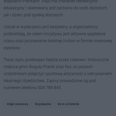
Bogutach-Piankach. Rajd ma charakter rekreacyjno-
edukacyjny i skierowany jest zarówno do osób dorosłych,
jak i dzieci pod opieką dorosłych.
Udział w wydarzeniu jest bezpłatny, a organizatorzy
podkreślają, że celem inicjatywy jest aktywne spędzenie
czasu oraz poznawanie lokalnej historii w formie rowerowej
wyprawy.
Trasa rajdu przebiegać będzie przez ciekawe i historyczne
miejsca gmin Boguty-Pianki oraz Nur, co pozwoli
uczestnikom połączyć sportową aktywność z odkrywaniem
lokalnego dziedzictwa. Zapisy prowadzone są pod
numerem telefonu 504 789 845.
#rajd rowerowy
#wycieczka
#a to ci historia