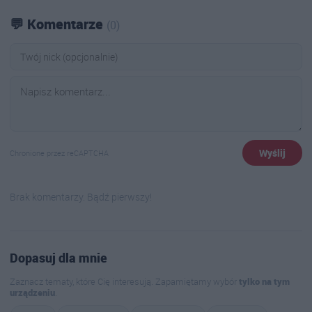
💬 Komentarze
(0)
Wyślij
Chronione przez reCAPTCHA
Brak komentarzy. Bądź pierwszy!
Dopasuj dla mnie
Zaznacz tematy, które Cię interesują. Zapamiętamy wybór
tylko na tym
urządzeniu
.