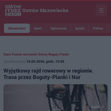
☰
Ostrów Mazowiecka
Aktualności
Sport
Ogłoszenia
Apteki
Paliwa
Start
›
Powiat ostrowski
›
Gminy
›
Boguty Pianki
Opublikowano
18.06.2026, godz. 10:39
Wyjątkowy rajd rowerowy w regionie.
Trasa przez Boguty-Pianki i Nur