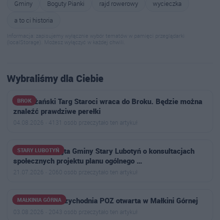
Gminy
Boguty Pianki
rajd rowerowy
wycieczka
a to ci historia
Informacja: zapisujemy wyłącznie wybór tematów w pamięci przeglądarki
(localStorage). Możesz wyłączyć w każdej chwili.
Wybraliśmy dla Ciebie
Nadbużański Targ Staroci wraca do Broku. Będzie można
BROK
znaleźć prawdziwe perełki
04.08.2026 · 4131 osób przeczytało ten artykuł
Ogłoszenie Wójta Gminy Stary Lubotyń o konsultacjach
STARY LUBOTYŃ
społecznych projektu planu ogólnego …
21.07.2026 · 2060 osób przeczytało ten artykuł
Nowoczesna przychodnia POZ otwarta w Małkini Górnej
MAŁKINIA GÓRNA
03.08.2026 · 2043 osób przeczytało ten artykuł