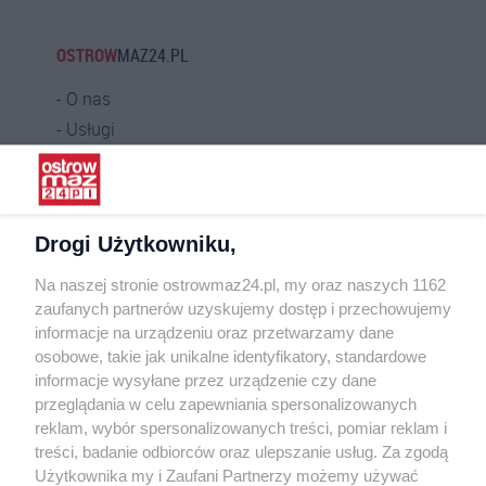
OSTROW
MAZ24.PL
O nas
Usługi
Praca
Warunki korzystania
Polityka prywatności
Drogi Użytkowniku,
Kontakt
Na naszej stronie ostrowmaz24.pl, my oraz naszych 1162
INFORMATOR
zaufanych partnerów uzyskujemy dostęp i przechowujemy
informacje na urządzeniu oraz przetwarzamy dane
Bankomaty
osobowe, takie jak unikalne identyfikatory, standardowe
Msze święte
informacje wysyłane przez urządzenie czy dane
Nocna pomoc lekarska
przeglądania w celu zapewniania spersonalizowanych
Taxi
reklam, wybór spersonalizowanych treści, pomiar reklam i
treści, badanie odbiorców oraz ulepszanie usług. Za zgodą
REKLAMA
Użytkownika my i Zaufani Partnerzy możemy używać