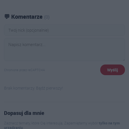
💬 Komentarze
(0)
Wyślij
Chronione przez reCAPTCHA
Brak komentarzy. Bądź pierwszy!
Dopasuj dla mnie
Zaznacz tematy, które Cię interesują. Zapamiętamy wybór
tylko na tym
urządzeniu
.