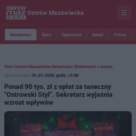
☰
Ostrów Mazowiecka
Aktualności
Sport
Ogłoszenia
Apteki
Paliwa
Start
›
Ostrów Mazowiecka
›
Aktualności
›
Wiadomości z miasta
Opublikowano
01.07.2026, godz. 13:48
Ponad 90 tys. zł z opłat za taneczny
"Ostrowski Styl". Sekretarz wyjaśnia
wzrost wpływów