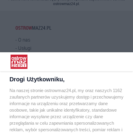
ostrowmaz24.pl.
OSTROW
MAZ24.PL
O nas
Usługi
Praca
Warunki korzystania
Polityka prywatności
Drogi Użytkowniku,
Kontakt
Na naszej stronie ostrowmaz24.pl, my oraz naszych 1162
INFORMATOR
zaufanych partnerów uzyskujemy dostęp i przechowujemy
informacje na urządzeniu oraz przetwarzamy dane
Bankomaty
osobowe, takie jak unikalne identyfikatory, standardowe
Msze święte
informacje wysyłane przez urządzenie czy dane
Nocna pomoc lekarska
przeglądania w celu zapewniania spersonalizowanych
Taxi
reklam, wybór spersonalizowanych treści, pomiar reklam i