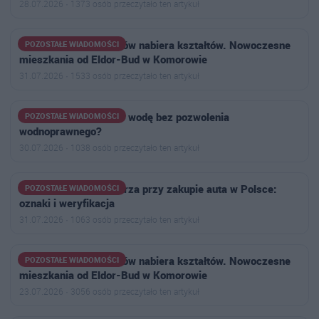
28.07.2026 · 1373 osób przeczytało ten artykuł
Osiedle Aleja Bohaterów nabiera kształtów. Nowoczesne
POZOSTAŁE WIADOMOŚCI
mieszkania od Eldor-Bud w Komorowie
31.07.2026 · 1533 osób przeczytało ten artykuł
Kiedy można pobierać wodę bez pozwolenia
POZOSTAŁE WIADOMOŚCI
wodnoprawnego?
30.07.2026 · 1038 osób przeczytało ten artykuł
Jak rozpoznać handlarza przy zakupie auta w Polsce:
POZOSTAŁE WIADOMOŚCI
oznaki i weryfikacja
31.07.2026 · 1063 osób przeczytało ten artykuł
Osiedle Aleja Bohaterów nabiera kształtów. Nowoczesne
POZOSTAŁE WIADOMOŚCI
mieszkania od Eldor-Bud w Komorowie
23.07.2026 · 3056 osób przeczytało ten artykuł