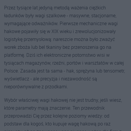
Przez tysiące lat jedyną metodą ważenia ciężkich
ładunków były wagi szalkowe - masywne, stacjonarne,
wymagające odważników. Pierwsze mechaniczne wagi
hakowe pojawiły się w XIX wieku i zrewolucjonizowały
logistykę przemysłową: nareszcie można było zważyć
worek zboża lub bel tkaniny bez przenoszenia go na
platformę. Dziś ich elektroniczne potomstwo wisi w
tysiącach magazynów, rzeźni, portów i warsztatów w całej
Polsce. Zasada jest ta sama - hak, sprężyna lub tensometr,
wyświetlacz - ale precyzja i niezawodność są
nieporównywalne z przodkami.
Wybór właściwej wagi hakowej nie jest trudny, jeśli wiesz,
które parametry mają znaczenie. Ten przewodnik
przeprowadzi Cię przez kolejne poziomy wiedzy: od
podstaw dla kogoś, kto kupuje wagę hakową po raz