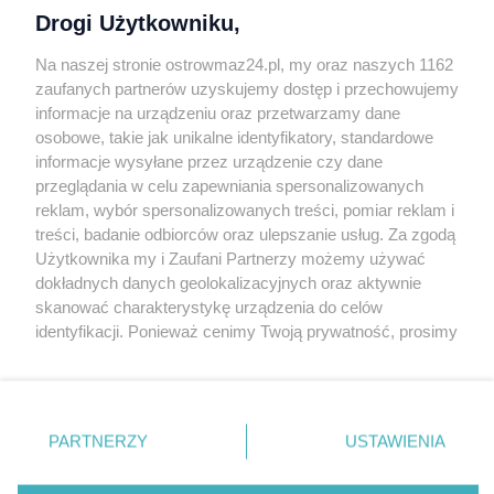
Drogi Użytkowniku,
Kontakt
Na naszej stronie ostrowmaz24.pl, my oraz naszych 1162
INFORMATOR
zaufanych partnerów uzyskujemy dostęp i przechowujemy
informacje na urządzeniu oraz przetwarzamy dane
Bankomaty
osobowe, takie jak unikalne identyfikatory, standardowe
Msze święte
informacje wysyłane przez urządzenie czy dane
Nocna pomoc lekarska
przeglądania w celu zapewniania spersonalizowanych
Taxi
reklam, wybór spersonalizowanych treści, pomiar reklam i
treści, badanie odbiorców oraz ulepszanie usług. Za zgodą
REKLAMA
Użytkownika my i Zaufani Partnerzy możemy używać
dokładnych danych geolokalizacyjnych oraz aktywnie
Banery i artykuły
skanować charakterystykę urządzenia do celów
Reklama wideo
identyfikacji. Ponieważ cenimy Twoją prywatność, prosimy
o zgodę na korzystanie z tych technologii poprzez
Reklama w ogłoszeniach
kliknięcie „Akceptuję”. Zgoda jest dobrowolna i zawsze
pl.depositphotos.com
możesz ją zmienić/wycofać klikając przycisk ustawień
prywatności znajdujący się w lewym dolnym rogu strony
Copyright 2010-2026 OstrowMaz24.pl. Realizacja:
PRO-
PARTNERZY
USTAWIENIA
NET.
Współpraca serwis
Moja Ostrołęka
. Niektóre rodzaje przetwarzania danych nie wymagają
zgody użytkownika, ale masz prawo sprzeciwić się