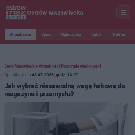
☰
Ostrów Mazowiecka
Aktualności
Sport
Ogłoszenia
Apteki
Paliwa
Start
›
Mazowieckie
›
Aktualności
›
Pozostałe wiadomości
Opublikowano
03.07.2026, godz. 13:07
Jak wybrać niezawodną wagę hakową do
magazynu i przemysłu?