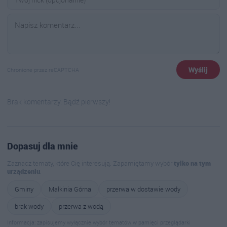
Wyślij
Chronione przez reCAPTCHA
Brak komentarzy. Bądź pierwszy!
Dopasuj dla mnie
Zaznacz tematy, które Cię interesują. Zapamiętamy wybór
tylko na tym
urządzeniu
.
Gminy
Małkinia Górna
przerwa w dostawie wody
brak wody
przerwa z wodą
Informacja: zapisujemy wyłącznie wybór tematów w pamięci przeglądarki