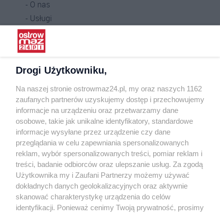
O nas
Usługi
Praca
Warunki korzystania
Polityka prywatności
Drogi Użytkowniku,
Kontakt
Na naszej stronie ostrowmaz24.pl, my oraz naszych 1162
INFORMATOR
zaufanych partnerów uzyskujemy dostęp i przechowujemy
informacje na urządzeniu oraz przetwarzamy dane
Bankomaty
osobowe, takie jak unikalne identyfikatory, standardowe
Msze święte
informacje wysyłane przez urządzenie czy dane
Nocna pomoc lekarska
przeglądania w celu zapewniania spersonalizowanych
Taxi
reklam, wybór spersonalizowanych treści, pomiar reklam i
treści, badanie odbiorców oraz ulepszanie usług. Za zgodą
REKLAMA
Użytkownika my i Zaufani Partnerzy możemy używać
dokładnych danych geolokalizacyjnych oraz aktywnie
Banery i artykuły
skanować charakterystykę urządzenia do celów
Reklama wideo
identyfikacji. Ponieważ cenimy Twoją prywatność, prosimy
o zgodę na korzystanie z tych technologii poprzez