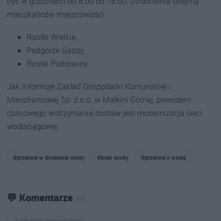
być w godzinach od 8.00 do 16.00. Utrudnienia obejmą
mieszkańców miejscowości:
Rostki Wielkie,
Podgórze Gazdy,
Rostki Piotrowice.
Jak informuje Zakład Gospodarki Komunalnej i
Mieszkaniowej Sp. z o.o. w Małkini Górnej, powodem
czasowego wstrzymania dostaw jest modernizacja sieci
wodociągowej.
#przerwa w dostawie wody
#brak wody
#przerwa z wodą
💬 Komentarze
(0)