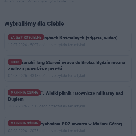
(localStorage). Możesz wyłączyć w każdej chwili.
Wybraliśmy dla Ciebie
Letni Festyn w Zarębach Kościelnych (zdjęcia, wideo)
ZARĘBY KOŚCIELNE
12.07.2026 · 5097 osób przeczytało ten artykuł
Nadbużański Targ Staroci wraca do Broku. Będzie można
BROK
znaleźć prawdziwe perełki
04.08.2026 · 4318 osób przeczytało ten artykuł
"Silni w jedności". Wielki piknik ratowniczo militarny nad
MAŁKINIA GÓRNA
Bugiem
28.07.2026 · 1513 osób przeczytało ten artykuł
Nowoczesna przychodnia POZ otwarta w Małkini Górnej
MAŁKINIA GÓRNA
03.08.2026 · 2075 osób przeczytało ten artykuł