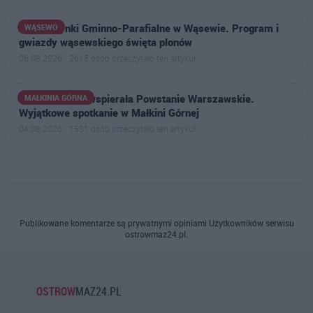
XVII Dożynki Gminno-Parafialne w Wąsewie. Program i
WĄSEWO
gwiazdy wąsewskiego święta plonów
06.08.2026 · 2615 osób przeczytało ten artykuł
Jako 15-latka wspierała Powstanie Warszawskie.
MAŁKINIA GÓRNA
Wyjątkowe spotkanie w Małkini Górnej
04.08.2026 · 1531 osób przeczytało ten artykuł
Publikowane komentarze są prywatnymi opiniami Użytkowników serwisu
ostrowmaz24.pl.
OSTROW
MAZ24.PL