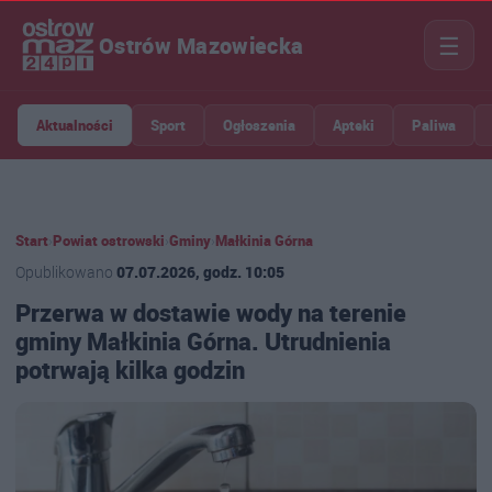
☰
Ostrów Mazowiecka
Aktualności
Sport
Ogłoszenia
Apteki
Paliwa
Start
›
Powiat ostrowski
›
Gminy
›
Małkinia Górna
Opublikowano
07.07.2026, godz. 10:05
Przerwa w dostawie wody na terenie
gminy Małkinia Górna. Utrudnienia
potrwają kilka godzin