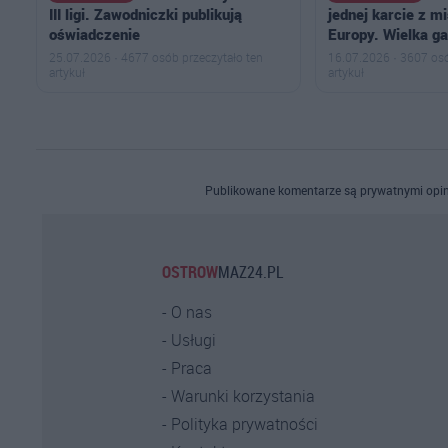
III ligi. Zawodniczki publikują
jednej karcie z m
oświadczenie
Europy. Wielka g
25.07.2026 · 4677 osób przeczytało ten
16.07.2026 · 3607 osó
artykuł
artykuł
Publikowane komentarze są prywatnymi opin
OSTROW
MAZ24.PL
O nas
Usługi
Praca
Warunki korzystania
Polityka prywatności