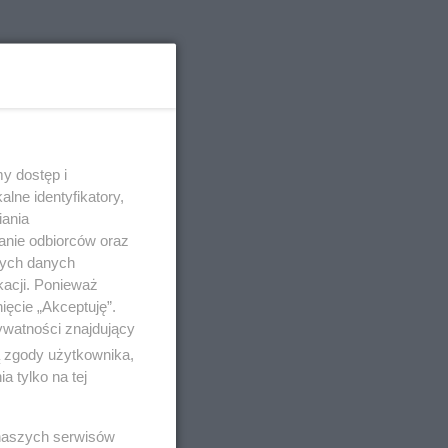
y dostęp i
lne identyfikatory,
iania
anie odbiorców oraz
nych danych
kacji. Ponieważ
ięcie „Akceptuję”.
ywatności znajdujący
ą zgody użytkownika,
 tylko na tej
 naszych serwisów