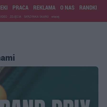
EKI
PRACA
REKLAMA
O NAS
RANDKI
WIDEO
ZDJĘCIA
SKRZYNKA SKARG
więcej
nami