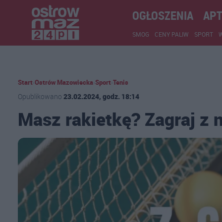
OGŁOSZENIA
APT
SMOG
CENY PALIW
SPORT
Start
›
Ostrów Mazowiecka
›
Sport
›
Tenis
Opublikowano
23.02.2024, godz. 18:14
Masz rakietkę? Zagraj z 