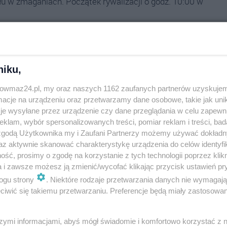
łu w zmaganiach. Początek rywalizacji o godz. 10:00 w
niku,
trowmaz24.pl, my oraz naszych 1162 zaufanych partnerów uzyskujem
cje na urządzeniu oraz przetwarzamy dane osobowe, takie jak unika
je wysyłane przez urządzenie czy dane przeglądania w celu zapewn
klam, wybór spersonalizowanych treści, pomiar reklam i treści, bad
 zgodą Użytkownika my i Zaufani Partnerzy możemy używać dokład
az aktywnie skanować charakterystykę urządzenia do celów identyfi
ść, prosimy o zgodę na korzystanie z tych technologii poprzez klikn
a i zawsze możesz ją zmienić/wycofać klikając przycisk ustawień pr
ogu strony
. Niektóre rodzaje przetwarzania danych nie wymagaj
iwić się takiemu przetwarzaniu. Preferencje będą miały zastosowania
Wyślij
szymi informacjami, abyś mógł świadomie i komfortowo korzystać z