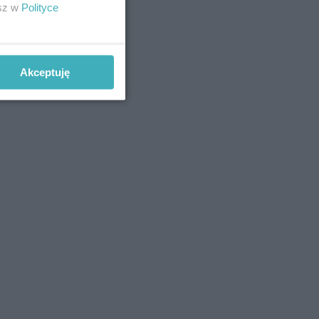
esz w
Polityce
Akceptuję