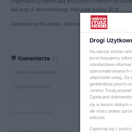
Organizatorzy zapraszają wszystkich chętnych do udzia
hali przy ul. Warchalskiego. Wpisowe wynosi 20 zł.
Zapraszamy do udziału i kibicowania.
Drogi Użytkow
Na naszej stronie os
💬 Komentarze
przechowujemy informa
(0)
standardowe informac
spersonalizowanych re
ulepszanie usług. Za
geolokalizacyjnych or
cenimy Twoją prywatno
Zgoda jest dobrowoln
się w lewym dolnym r
ale masz prawo sprzec
Chronione przez reCAPTCHA
witrynie.
Zapoznaj się z poniż
Brak komentarzy. Bądź pierwszy!