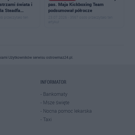
istrzami świata i
pas. Maja Kickboxing Team
ala Steadfa…
podsumował półrocze
b przeczytało ten
23.07.2026 · 3567 osób przeczytało ten
artykuł
iami Użytkowników serwisu ostrowmaz24.pl.
INFORMATOR
Bankomaty
Msze święte
Nocna pomoc lekarska
Taxi