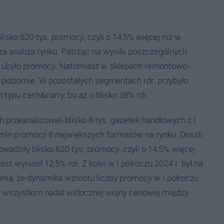
isko 620 tys. promocji, czyli o 14,5% więcej niż w
a analiza rynku. Patrząc na wyniki poszczególnych
r. ubyło promocji. Natomiast w sklepach remontowo-
 poziomie. W pozostałych segmentach rdr. przybyło
typu cash&carry, bo aż o blisko 38% rdr.
 przeanalizowali blisko 8 tys. gazetek handlowych z I
 mln promocji 8 największych formatów na rynku. Doszli
wadziły blisko 620 tys. promocji, czyli o 14,5% więcej
t wyniósł 12,5% rdr. Z kolei w I półroczu 2024 r. był na
ania, że dynamika wzrostu liczby promocji w I półroczu
de wszystkim nadal widocznej wojny cenowej między