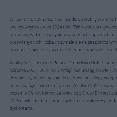
W I półroczu 2025 roku sieci handlowe zrobiły w sumie bl
analogicznym okresie 2024 roku. Tak wykazała najnowsz
formatów, widać, że jedynie w drogeriach i aptekach rd
budowlanych ich liczba utrzymała się na zeszłorocznym
promocji. Największy wzrost rdr. zanotowano w sieciach 
Analitycy z Hiper-Com Poland, Grupy Blix i UCE Research
półrocza 2025 i 2024 roku. Wzięli pod uwagę prawie 1,2
do wniosku, że od stycznia do czerwca br. sklepy przepro
niż w analogicznym okresie ub.r. W całym 2024 roku wzros
poziomie 9% rdr. Marcin Lenkiewicz z Grupy Blix jest zd
2025 r. była efektem kumulacji kilku czynników – prze
dyskontami.