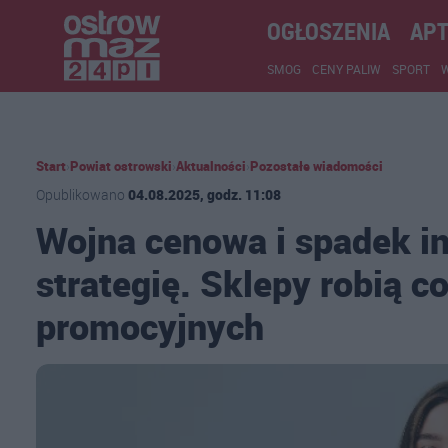
OGŁOSZENIA
APT
SMOG
CENY PALIW
SPORT
Start
›
Powiat ostrowski
›
Aktualności
›
Pozostałe wiadomości
Opublikowano
04.08.2025, godz. 11:08
Wojna cenowa i spadek in
strategię. Sklepy robią co
promocyjnych