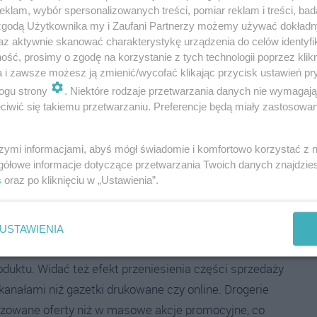
klam, wybór spersonalizowanych treści, pomiar reklam i treści, bad
 produktów, a w wielu przypadkach wracają do artykułów
 zgodą Użytkownika my i Zaufani Partnerzy możemy używać dokład
az aktywnie skanować charakterystykę urządzenia do celów identyfi
ść, prosimy o zgodę na korzystanie z tych technologii poprzez klikn
a i zawsze możesz ją zmienić/wycofać klikając przycisk ustawień pr
eny, a najlepiej wciąż robią to dyskonty. Jednocześnie
ogu strony
. Niektóre rodzaje przetwarzania danych nie wymagaj
ki. Pamiętajmy też o tym, że inflacja spada, więc
iwić się takiemu przetwarzaniu. Preferencje będą miały zastosowania
j nabiera obrotów. Do tego dynamika eksportu
szymi informacjami, abyś mógł świadomie i komfortowo korzystać z
gółowe informacje dotyczące przetwarzania Twoich danych znajdzi
towały spadek liczby promocji – o 9,6% rdr. Ekspert z
s
oraz po kliknięciu w „Ustawienia”.
ysokiej presji marżowej i mniejszej elastyczności
omocje są kluczowym narzędziem walki o klienta.
USTAWIENIA
konsumenci są mniej podatni na częstotliwość
roduktu. Widać też efekt przeniesienia części sprzedaży
nałami niż gazetki drukowane czy online. Drogerie
lizowane oferty niż w masowe akcje promocyjne, co