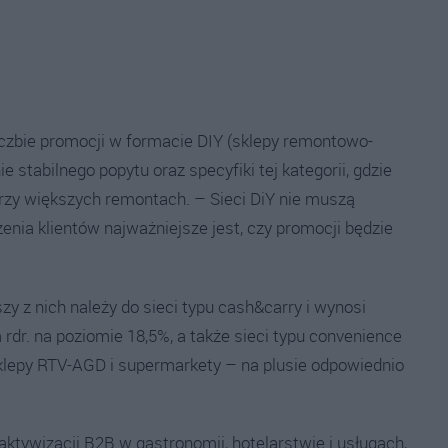
liczbie promocji w formacie DIY (sklepy remontowo-
 stabilnego popytu oraz specyfiki tej kategorii, gdzie
przy większych remontach. – Sieci DiY nie muszą
ia klientów najważniejsze jest, czy promocji będzie
y z nich należy do sieci typu cash&carry i wynosi
rdr. na poziomie 18,5%, a także sieci typu convenience
klepy RTV-AGD i supermarkety – na plusie odpowiednio
ktywizacji B2B w gastronomii, hotelarstwie i usługach,