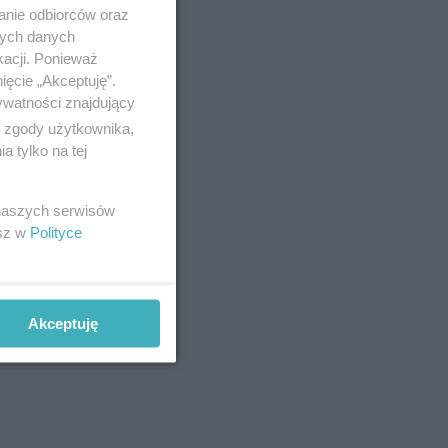
anie odbiorców oraz
nych danych
kacji. Ponieważ
ięcie „Akceptuję”.
ywatności znajdujący
ą zgody użytkownika,
 tylko na tej
 naszych serwisów
esz w
Polityce
Akceptuję