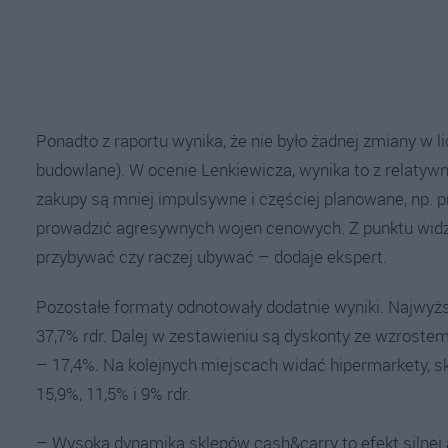
Ponadto z raportu wynika, że nie było żadnej zmiany w 
budowlane). W ocenie Lenkiewicza, wynika to z relatywnie
zakupy są mniej impulsywne i częściej planowane, np. 
prowadzić agresywnych wojen cenowych. Z punktu widzen
przybywać czy raczej ubywać – dodaje ekspert.
Pozostałe formaty odnotowały dodatnie wyniki. Najwyższ
37,7% rdr. Dalej w zestawieniu są dyskonty ze wzrostem 
– 17,4%. Na kolejnych miejscach widać hipermarkety, s
15,9%, 11,5% i 9% rdr.
– Wysoka dynamika sklepów cash&carry to efekt silnej a