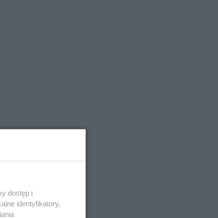
y dostęp i
lne identyfikatory,
iania