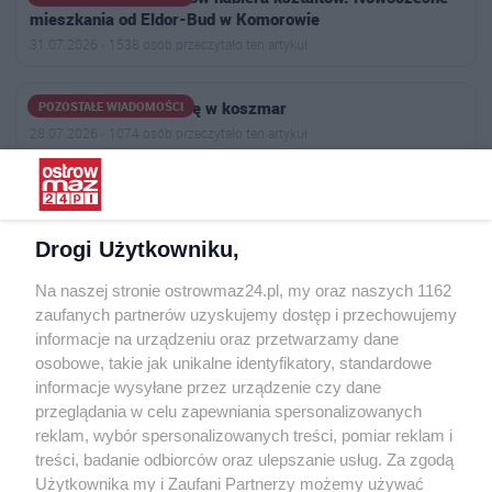
mieszkania od Eldor-Bud w Komorowie
31.07.2026 · 1538 osób przeczytało ten artykuł
Kiedy lato zamienia się w koszmar
POZOSTAŁE WIADOMOŚCI
28.07.2026 · 1074 osób przeczytało ten artykuł
Drogi Użytkowniku,
Na naszej stronie ostrowmaz24.pl, my oraz naszych 1162
zaufanych partnerów uzyskujemy dostęp i przechowujemy
OSTROW
MAZ24.PL
informacje na urządzeniu oraz przetwarzamy dane
O nas
osobowe, takie jak unikalne identyfikatory, standardowe
informacje wysyłane przez urządzenie czy dane
Usługi
przeglądania w celu zapewniania spersonalizowanych
Praca
reklam, wybór spersonalizowanych treści, pomiar reklam i
Warunki korzystania
treści, badanie odbiorców oraz ulepszanie usług. Za zgodą
Polityka prywatności
Użytkownika my i Zaufani Partnerzy możemy używać