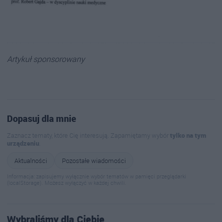
Artykuł sponsorowany
Dopasuj dla mnie
Zaznacz tematy, które Cię interesują. Zapamiętamy wybór
tylko na tym
urządzeniu
.
Aktualności
Pozostałe wiadomości
Informacja: zapisujemy wyłącznie wybór tematów w pamięci przeglądarki
(localStorage). Możesz wyłączyć w każdej chwili.
Wybraliśmy dla Ciebie