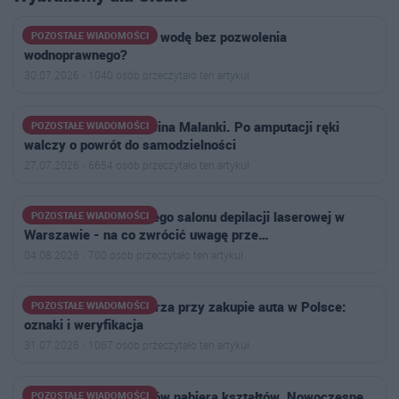
Kiedy można pobierać wodę bez pozwolenia
POZOSTAŁE WIADOMOŚCI
wodnoprawnego?
30.07.2026 · 1040 osób przeczytało ten artykuł
Trwa zbiórka dla Marcina Malanki. Po amputacji ręki
POZOSTAŁE WIADOMOŚCI
walczy o powrót do samodzielności
27.07.2026 · 6654 osób przeczytało ten artykuł
TOP -7 cech najlepszego salonu depilacji laserowej w
POZOSTAŁE WIADOMOŚCI
Warszawie - na co zwrócić uwagę prze…
04.08.2026 · 700 osób przeczytało ten artykuł
Jak rozpoznać handlarza przy zakupie auta w Polsce:
POZOSTAŁE WIADOMOŚCI
oznaki i weryfikacja
31.07.2026 · 1067 osób przeczytało ten artykuł
Osiedle Aleja Bohaterów nabiera kształtów. Nowoczesne
POZOSTAŁE WIADOMOŚCI