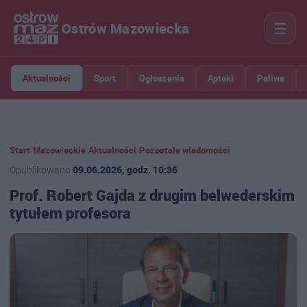
☰
Ostrów Mazowiecka
Aktualności
Sport
Ogłoszenia
Apteki
Paliwa
Start
›
Mazowieckie
›
Aktualności
›
Pozostałe wiadomości
Opublikowano
09.06.2026, godz. 10:36
Prof. Robert Gajda z drugim belwederskim
tytułem profesora