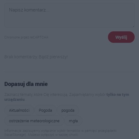
Wyślij
Chronione przez reCAPTCHA
Brak komentarzy. Bądź pierwszy!
Dopasuj dla mnie
Zaznacz tematy, które Cię interesują. Zapamiętamy wybór
tylko na tym
urządzeniu
.
Aktualności
Pogoda
pogoda
ostrzeżenie meteorologiczne
mgła
Informacja: zapisujemy wyłącznie wybór tematów w pamięci przeglądarki
(localStorage). Możesz wyłączyć w każdej chwili.