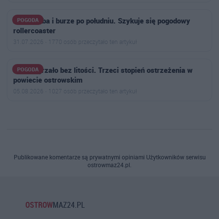
Żar z nieba i burze po południu. Szykuje się pogodowy
POGODA
rollercoaster
31.07.2026 · 1770 osób przeczytało ten artykuł
Będzie grzało bez litości. Trzeci stopień ostrzeżenia w
POGODA
powiecie ostrowskim
05.08.2026 · 1027 osób przeczytało ten artykuł
Publikowane komentarze są prywatnymi opiniami Użytkowników serwisu
ostrowmaz24.pl.
OSTROW
MAZ24.PL