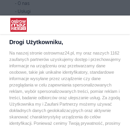
O nas
Usługi
Praca
Warunki korzystania
Polityka prywatności
Drogi Użytkowniku,
Kontakt
Na naszej stronie ostrowmaz24.pl, my oraz naszych 1162
INFORMATOR
zaufanych partnerów uzyskujemy dostęp i przechowujemy
informacje na urządzeniu oraz przetwarzamy dane
Bankomaty
osobowe, takie jak unikalne identyfikatory, standardowe
Msze święte
informacje wysyłane przez urządzenie czy dane
Nocna pomoc lekarska
przeglądania w celu zapewniania spersonalizowanych
Taxi
reklam, wybór spersonalizowanych treści, pomiar reklam i
treści, badanie odbiorców oraz ulepszanie usług. Za zgodą
REKLAMA
Użytkownika my i Zaufani Partnerzy możemy używać
dokładnych danych geolokalizacyjnych oraz aktywnie
Banery i artykuły
skanować charakterystykę urządzenia do celów
Reklama wideo
identyfikacji. Ponieważ cenimy Twoją prywatność, prosimy
o zgodę na korzystanie z tych technologii poprzez