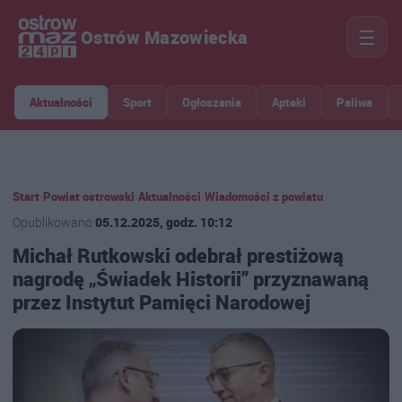
☰
Ostrów Mazowiecka
Aktualności
Sport
Ogłoszenia
Apteki
Paliwa
Start
›
Powiat ostrowski
›
Aktualności
›
Wiadomości z powiatu
Opublikowano
05.12.2025, godz. 10:12
Michał Rutkowski odebrał prestiżową
nagrodę „Świadek Historii” przyznawaną
przez Instytut Pamięci Narodowej