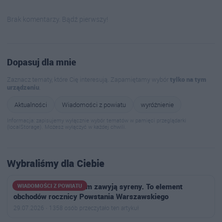
Brak komentarzy. Bądź pierwszy!
Dopasuj dla mnie
Zaznacz tematy, które Cię interesują. Zapamiętamy wybór
tylko na tym
urządzeniu
.
Aktualności
Wiadomości z powiatu
wyróżnienie
Informacja: zapisujemy wyłącznie wybór tematów w pamięci przeglądarki
(localStorage). Możesz wyłączyć w każdej chwili.
Wybraliśmy dla Ciebie
W powiecie ostrowskim zawyją syreny. To element
WIADOMOŚCI Z POWIATU
obchodów rocznicy Powstania Warszawskiego
29.07.2026 · 1358 osób przeczytało ten artykuł