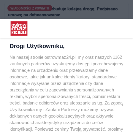
Powiat Ostrowski przebuduje kolejną drogę. Podpisano
WIADOMOŚCI Z POWIATU
umowę na dofinansowanie
29.07.2026 · 3104 osób przeczytało ten artykuł
Szykują się dwie ważne inwestycje. Jedna z nich to
WIADOMOŚCI Z POWIATU
rozbudowa Wydziału Komunikacji
Drogi Użytkowniku,
30.07.2026 · 2967 osób przeczytało ten artykuł
Na naszej stronie ostrowmaz24.pl, my oraz naszych 1162
zaufanych partnerów uzyskujemy dostęp i przechowujemy
Narasta konflikt na osiedlu. Nie chcą placu zabaw:
WIADOMOŚCI Z MIASTA
informacje na urządzeniu oraz przetwarzamy dane
"przeniesie ten problem na mieszkańców…
osobowe, takie jak unikalne identyfikatory, standardowe
20.07.2026 · 8442 osób przeczytało ten artykuł
informacje wysyłane przez urządzenie czy dane
przeglądania w celu zapewniania spersonalizowanych
reklam, wybór spersonalizowanych treści, pomiar reklam i
Strzelnica w Bogutach-Piankach wkrótce zostanie otwarta
WIADOMOŚCI Z POWIATU
treści, badanie odbiorców oraz ulepszanie usług. Za zgodą
24.07.2026 · 2778 osób przeczytało ten artykuł
Użytkownika my i Zaufani Partnerzy możemy używać
dokładnych danych geolokalizacyjnych oraz aktywnie
W Zuzeli może powstać Środowiskowy Dom Samopomocy.
WIADOMOŚCI Z POWIATU
skanować charakterystykę urządzenia do celów
Potrzeby są znacznie większe niż możli…
identyfikacji. Ponieważ cenimy Twoją prywatność, prosimy