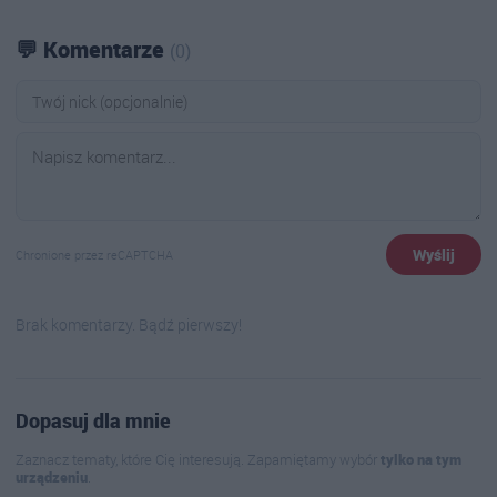
💬 Komentarze
(0)
Wyślij
Chronione przez reCAPTCHA
Brak komentarzy. Bądź pierwszy!
Dopasuj dla mnie
Zaznacz tematy, które Cię interesują. Zapamiętamy wybór
tylko na tym
urządzeniu
.