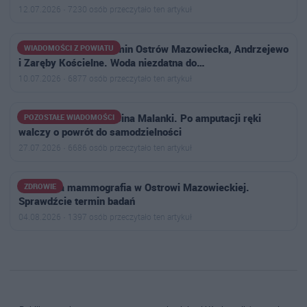
12.07.2026 · 7230 osób przeczytało ten artykuł
Uwaga mieszkańcy gmin Ostrów Mazowiecka, Andrzejewo
WIADOMOŚCI Z POWIATU
i Zaręby Kościelne. Woda niezdatna do…
10.07.2026 · 6877 osób przeczytało ten artykuł
Trwa zbiórka dla Marcina Malanki. Po amputacji ręki
POZOSTAŁE WIADOMOŚCI
walczy o powrót do samodzielności
27.07.2026 · 6686 osób przeczytało ten artykuł
Bezpłatna mammografia w Ostrowi Mazowieckiej.
ZDROWIE
Sprawdźcie termin badań
04.08.2026 · 1397 osób przeczytało ten artykuł