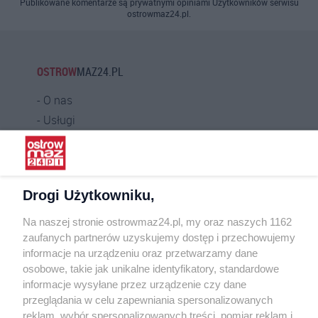
Publikowane komentarze są prywatnymi opiniami Użytkowników serwisu
ostrowmaz24.pl.
OSTROW
MAZ24.PL
O nas
Usługi
Praca
Warunki korzystania
Polityka prywatności
Drogi Użytkowniku,
Kontakt
Na naszej stronie ostrowmaz24.pl, my oraz naszych 1162
INFORMATOR
zaufanych partnerów uzyskujemy dostęp i przechowujemy
informacje na urządzeniu oraz przetwarzamy dane
Bankomaty
osobowe, takie jak unikalne identyfikatory, standardowe
Msze święte
informacje wysyłane przez urządzenie czy dane
Nocna pomoc lekarska
przeglądania w celu zapewniania spersonalizowanych
Taxi
reklam, wybór spersonalizowanych treści, pomiar reklam i