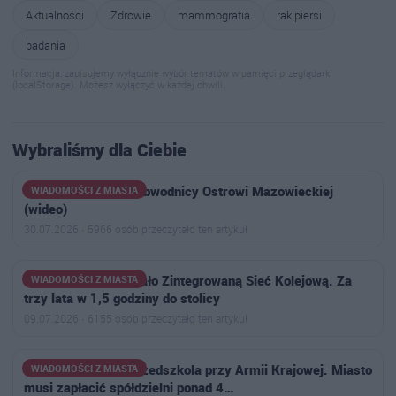
Aktualności
Zdrowie
mammografia
rak piersi
badania
Informacja: zapisujemy wyłącznie wybór tematów w pamięci przeglądarki
(localStorage). Możesz wyłączyć w każdej chwili.
Wybraliśmy dla Ciebie
Ogromny korek na obwodnicy Ostrowi Mazowieckiej
WIADOMOŚCI Z MIASTA
(wideo)
30.07.2026 · 5966 osób przeczytało ten artykuł
Ministerstwo pokazało Zintegrowaną Sieć Kolejową. Za
WIADOMOŚCI Z MIASTA
trzy lata w 1,5 godziny do stolicy
09.07.2026 · 6155 osób przeczytało ten artykuł
Wyrok w sprawie przedszkola przy Armii Krajowej. Miasto
WIADOMOŚCI Z MIASTA
musi zapłacić spółdzielni ponad 4…