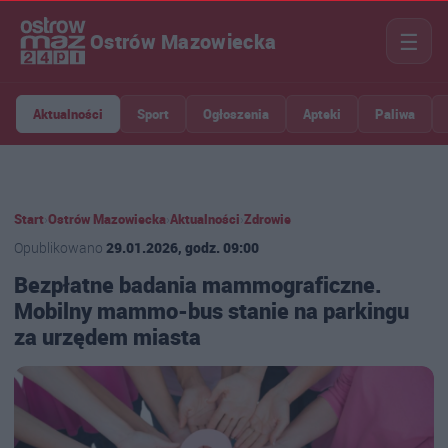
☰
Ostrów Mazowiecka
Aktualności
Sport
Ogłoszenia
Apteki
Paliwa
Start
›
Ostrów Mazowiecka
›
Aktualności
›
Zdrowie
Opublikowano
29.01.2026, godz. 09:00
Bezpłatne badania mammograficzne.
Mobilny mammo-bus stanie na parkingu
za urzędem miasta