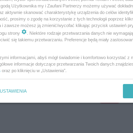
 zgodą Użytkownika my i Zaufani Partnerzy możemy używać dokład
az aktywnie skanować charakterystykę urządzenia do celów identyfi
ść, prosimy o zgodę na korzystanie z tych technologii poprzez klikn
ce opady
a i zawsze możesz ją zmienić/wycofać klikając przycisk ustawień pr
ogu strony
. Niektóre rodzaje przetwarzania danych nie wymagaj
iwić się takiemu przetwarzaniu. Preferencje będą miały zastosowania
szymi informacjami, abyś mógł świadomie i komfortowo korzystać z
gółowe informacje dotyczące przetwarzania Twoich danych znajdzi
s
oraz po kliknięciu w „Ustawienia”.
USTAWIENIA
Wyślij