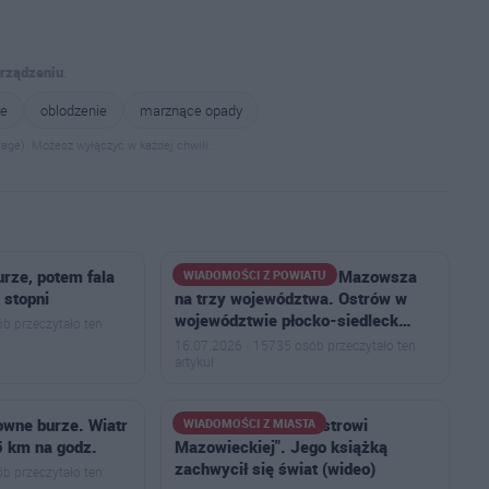
urządzeniu
.
ne
oblodzenie
marznące opady
age). Możesz wyłączyć w każdej chwili.
rze, potem fala
Powstał plan podziału Mazowsza
WIADOMOŚCI Z POWIATU
 stopni
na trzy województwa. Ostrów w
województwie płocko-siedleck…
b przeczytało ten
16.07.2026 · 15735 osób przeczytało ten
artykuł
owne burze. Wiatr
"Zwykły chłopak z Ostrowi
WIADOMOŚCI Z MIASTA
 km na godz.
Mazowieckiej". Jego książką
zachwycił się świat (wideo)
b przeczytało ten