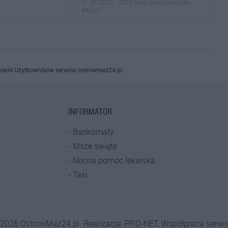
21.07.2026 · 7033 osób przeczytało ten
artykuł
iami Użytkowników serwisu ostrowmaz24.pl.
INFORMATOR
Bankomaty
Msze święte
Nocna pomoc lekarska
Taxi
-2026 OstrowMaz24.pl. Realizacja:
PRO-NET.
Współpraca serwi