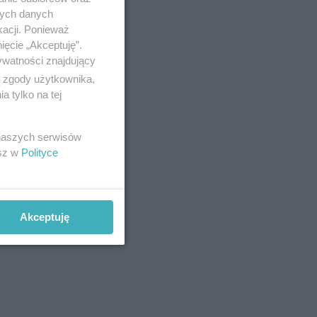
nych danych
kacji. Ponieważ
ięcie „Akceptuję”.
ywatności znajdujący
ą zgody użytkownika,
 tylko na tej
 naszych serwisów
esz w
Polityce
Akceptuję