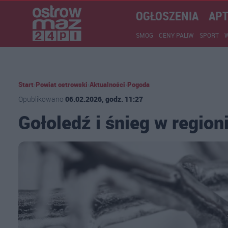
OGŁOSZENIA
APT
SMOG
CENY PALIW
SPORT
Start
›
Powiat ostrowski
›
Aktualności
›
Pogoda
Opublikowano
06.02.2026, godz. 11:27
Gołoledź i śnieg w regio