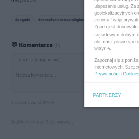
ulepszanie usług. Za
geolokalizacyjnych or
cenimy Twoją prywatno
#pogoda
#ostrzeżenie meteorologiczne
#oblodzenie
#marzną
Zgoda jest dobrowoln
się w lewym dolnym r
ale masz prawo sprzec
💬 Komentarze
(0)
witrynie.
Zapoznaj się z poniż
internetowych. Szcze
Prywatności
i
Cookie
PARTNERZY
Chronione przez reCAPTCHA
Brak komentarzy. Bądź pierwszy!