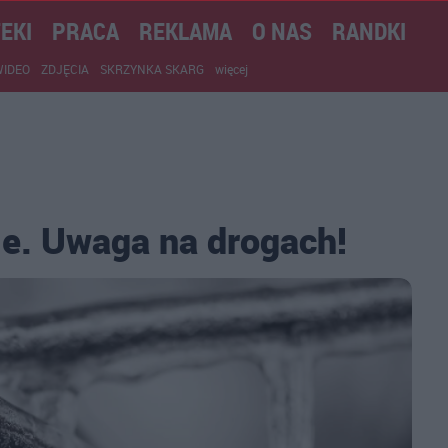
EKI
PRACA
REKLAMA
O NAS
RANDKI
WIDEO
ZDJĘCIA
SKRZYNKA SKARG
więcej
nie. Uwaga na drogach!