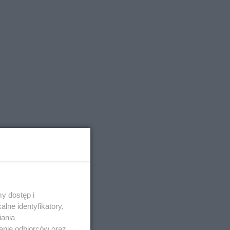
y dostęp i
lne identyfikatory,
iania
anie odbiorców oraz