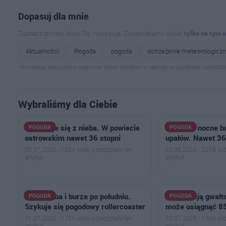
Dopasuj dla mnie
Zaznacz tematy, które Cię interesują. Zapamiętamy wybór
tylko na tym 
Aktualności
Pogoda
pogoda
ostrzeżenie meteorologicz
Informacja: zapisujemy wyłącznie wybór tematów w pamięci przeglądarki (localStor
Wybraliśmy dla Ciebie
Żar poleje się z nieba. W powiecie
Najpierw nocne bu
POGODA
POGODA
ostrowskim nawet 36 stopni
upałów. Nawet 36
30.07.2026 · 1524 osób przeczytało ten
03.08.2026 · 2018 osó
artykuł
artykuł
Żar z nieba i burze po południu.
Nadciągają gwałt
POGODA
POGODA
Szykuje się pogodowy rollercoaster
może osiągnąć 85
31.07.2026 · 1785 osób przeczytało ten
27.07.2026 · 1343 osó
artykuł
artykuł