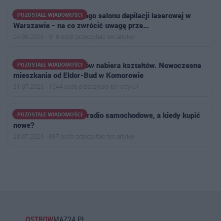
TOP -7 cech najlepszego salonu depilacji laserowej w
POZOSTAŁE WIADOMOŚCI
Warszawie - na co zwrócić uwagę prze…
04.08.2026 · 918 osób przeczytało ten artykuł
Osiedle Aleja Bohaterów nabiera kształtów. Nowoczesne
POZOSTAŁE WIADOMOŚCI
mieszkania od Eldor-Bud w Komorowie
31.07.2026 · 1544 osób przeczytało ten artykuł
Kiedy warto naprawić radio samochodowe, a kiedy kupić
POZOSTAŁE WIADOMOŚCI
nowe?
28.07.2026 · 887 osób przeczytało ten artykuł
OSTROW
MAZ24.PL