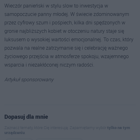
Wieczór panieński w stylu slow to inwestycja w
samopoczucie panny młodej. W świecie zdominowanym
przez cyfrowy szum i pośpiech, kilka dni spędzonych w
gronie najbliższych kobiet w otoczeniu natury staje się
luksusem o wysokiej wartości emocjonalnej. To czas, który
pozwala na realne zatrzymanie się i celebrację ważnego
życiowego przejścia w atmosferze spokoju, wzajemnego
wsparcia i niezakłóconej niczym radości.
Artykuł sponsorowany
Dopasuj dla mnie
Zaznacz tematy, które Cię interesują. Zapamiętamy wybór
tylko na tym
urządzeniu
.