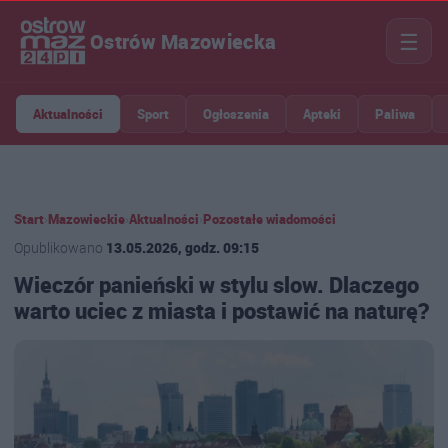
☰
Ostrów Mazowiecka
Aktualności
Sport
Ogłoszenia
Apteki
Paliwa
Start
›
Mazowieckie
›
Aktualności
›
Pozostałe wiadomości
Opublikowano
13.05.2026, godz. 09:15
Wieczór panieński w stylu slow. Dlaczego
warto uciec z miasta i postawić na naturę?