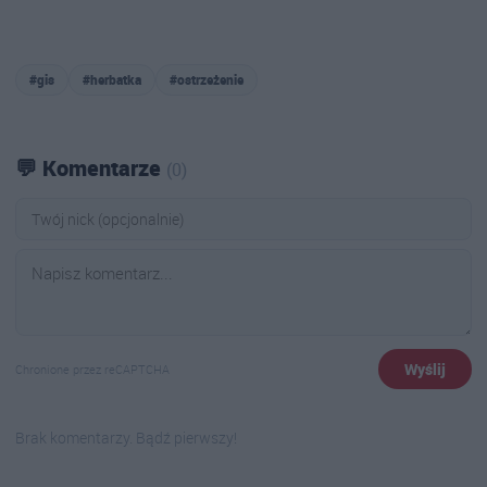
#gis
#herbatka
#ostrzeżenie
💬 Komentarze
(0)
Wyślij
Chronione przez reCAPTCHA
Brak komentarzy. Bądź pierwszy!