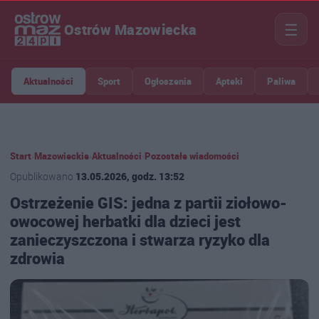
☰
Ostrów Mazowiecka
Aktualności
Sport
Ogłoszenia
Apteki
Paliwa
Start
›
Mazowieckie
›
Aktualności
›
Pozostałe wiadomości
Opublikowano
13.05.2026, godz. 13:52
Ostrzeżenie GIS: jedna z partii ziołowo-
owocowej herbatki dla dzieci jest
zanieczyszczona i stwarza ryzyko dla
zdrowia