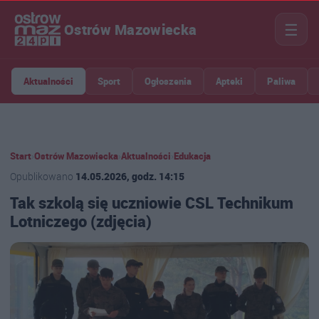
☰
Ostrów Mazowiecka
Aktualności
Sport
Ogłoszenia
Apteki
Paliwa
Start
›
Ostrów Mazowiecka
›
Aktualności
›
Edukacja
Opublikowano
14.05.2026, godz. 14:15
Tak szkolą się uczniowie CSL Technikum
Lotniczego (zdjęcia)