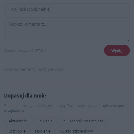
Wyślij
Chronione przez reCAPTCHA
Brak komentarzy. Bądź pierwszy!
Dopasuj dla mnie
Zaznacz tematy, które Cię interesują. Zapamiętamy wybór
tylko na tym
urządzeniu
.
Aktualności
Edukacja
CSL Technikum Lotnicze
uczniowie
szkolenie
wyjazd szkoleniowy