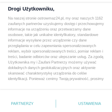
Trwa zbiórka dla Marcina Malanki. Po amputacji ręki
POZOSTAŁE WIADOMOŚCI
walczy o powrót do samodzielności
Drogi Użytkowniku,
27.07.2026 · 6739 osób przeczytało ten artykuł
Na naszej stronie ostrowmaz24.pl, my oraz naszych 1162
zaufanych partnerów uzyskujemy dostęp i przechowujemy
Marzysz o pracy w lotnictwie? Warto zainteresować się
EDUKACJA
informacje na urządzeniu oraz przetwarzamy dane
CSL Technikum Lotniczym
osobowe, takie jak unikalne identyfikatory, standardowe
27.07.2026 · 1835 osób przeczytało ten artykuł
informacje wysyłane przez urządzenie czy dane
przeglądania w celu zapewniania spersonalizowanych
reklam, wybór spersonalizowanych treści, pomiar reklam i
Uwaga mieszkańcy gmin Ostrów Mazowiecka, Andrzejewo
WIADOMOŚCI Z POWIATU
treści, badanie odbiorców oraz ulepszanie usług. Za zgodą
i Zaręby Kościelne. Woda niezdatna do…
Użytkownika my i Zaufani Partnerzy możemy używać
10.07.2026 · 6890 osób przeczytało ten artykuł
dokładnych danych geolokalizacyjnych oraz aktywnie
skanować charakterystykę urządzenia do celów
identyfikacji. Ponieważ cenimy Twoją prywatność, prosimy
o zgodę na korzystanie z tych technologii poprzez
kliknięcie „Akceptuję”. Zgoda jest dobrowolna i zawsze
możesz ją zmienić/wycofać klikając przycisk ustawień
Publikowane komentarze są prywatnymi opiniami Użytkowników serwisu
prywatności znajdujący się w lewym dolnym rogu strony
ostrowmaz24.pl.
PARTNERZY
USTAWIENIA
. Niektóre rodzaje przetwarzania danych nie wymagają