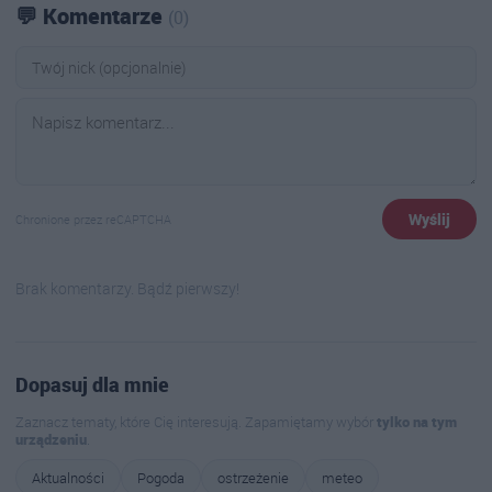
💬 Komentarze
(0)
Wyślij
Chronione przez reCAPTCHA
Brak komentarzy. Bądź pierwszy!
Dopasuj dla mnie
Zaznacz tematy, które Cię interesują. Zapamiętamy wybór
tylko na tym
urządzeniu
.
Aktualności
Pogoda
ostrzeżenie
meteo