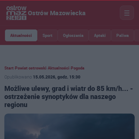
☰
Ostrów Mazowiecka
Aktualności
Sport
Ogłoszenia
Apteki
Paliwa
Start
›
Powiat ostrowski
›
Aktualności
›
Pogoda
Opublikowano
15.05.2026, godz. 15:30
Możliwe ulewy, grad i wiatr do 85 km/h... -
ostrzeżenie synoptyków dla naszego
regionu