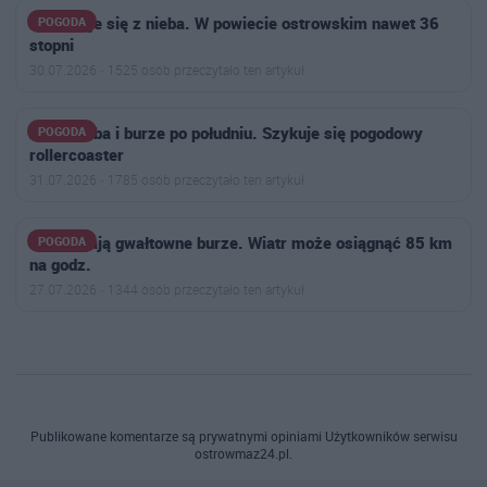
Żar poleje się z nieba. W powiecie ostrowskim nawet 36
POGODA
stopni
30.07.2026 · 1525 osób przeczytało ten artykuł
Żar z nieba i burze po południu. Szykuje się pogodowy
POGODA
rollercoaster
31.07.2026 · 1785 osób przeczytało ten artykuł
Nadciągają gwałtowne burze. Wiatr może osiągnąć 85 km
POGODA
na godz.
27.07.2026 · 1344 osób przeczytało ten artykuł
Publikowane komentarze są prywatnymi opiniami Użytkowników serwisu
ostrowmaz24.pl.