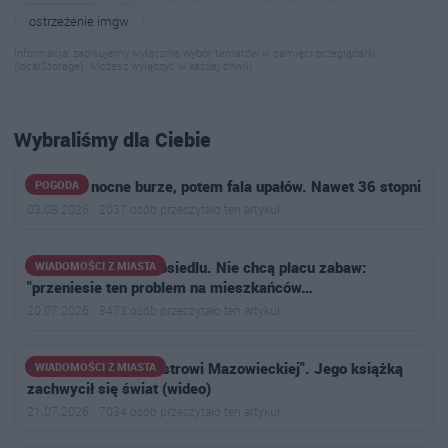
ostrzeżenie imgw
Informacja: zapisujemy wyłącznie wybór tematów w pamięci przeglądarki
(localStorage). Możesz wyłączyć w każdej chwili.
Wybraliśmy dla Ciebie
Najpierw nocne burze, potem fala upałów. Nawet 36 stopni
POGODA
03.08.2026 · 2037 osób przeczytało ten artykuł
Narasta konflikt na osiedlu. Nie chcą placu zabaw:
WIADOMOŚCI Z MIASTA
"przeniesie ten problem na mieszkańców…
20.07.2026 · 8473 osób przeczytało ten artykuł
"Zwykły chłopak z Ostrowi Mazowieckiej". Jego książką
WIADOMOŚCI Z MIASTA
zachwycił się świat (wideo)
21.07.2026 · 7034 osób przeczytało ten artykuł