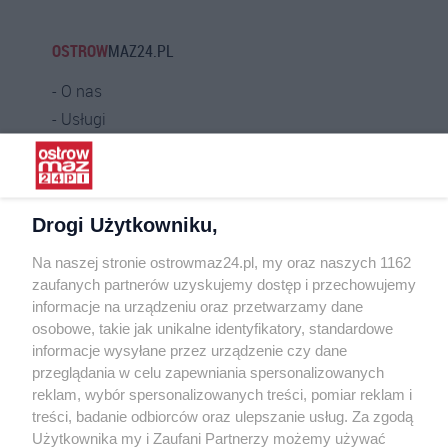
OSTROW
MAZ24.PL
O nas
Usługi
Praca
Warunki korzystania
Polityka prywatności
Drogi Użytkowniku,
Kontakt
Na naszej stronie ostrowmaz24.pl, my oraz naszych 1162
INFORMATOR
zaufanych partnerów uzyskujemy dostęp i przechowujemy
informacje na urządzeniu oraz przetwarzamy dane
Bankomaty
osobowe, takie jak unikalne identyfikatory, standardowe
Msze święte
informacje wysyłane przez urządzenie czy dane
Nocna pomoc lekarska
przeglądania w celu zapewniania spersonalizowanych
Taxi
reklam, wybór spersonalizowanych treści, pomiar reklam i
treści, badanie odbiorców oraz ulepszanie usług. Za zgodą
REKLAMA
Użytkownika my i Zaufani Partnerzy możemy używać