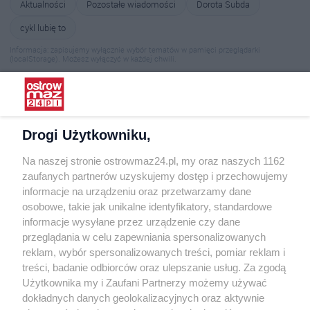
Aktualności
Pozostałe wiadomości
Dorota Subda
cykl lubię to
Informacja: zapisujemy wyłącznie wybór tematów w pamięci przeglądarki
(localStorage). Możesz wyłączyć w każdej chwili.
Wybraliśmy dla Ciebie
Drogi Użytkowniku,
Kiedy lato zamienia się w koszmar
POZOSTAŁE WIADOMOŚCI
28.07.2026 · 1077 osób przeczytało ten artykuł
Na naszej stronie ostrowmaz24.pl, my oraz naszych 1162
zaufanych partnerów uzyskujemy dostęp i przechowujemy
informacje na urządzeniu oraz przetwarzamy dane
Kiedy warto naprawić radio samochodowe, a kiedy kupić
POZOSTAŁE WIADOMOŚCI
osobowe, takie jak unikalne identyfikatory, standardowe
nowe?
informacje wysyłane przez urządzenie czy dane
28.07.2026 · 887 osób przeczytało ten artykuł
przeglądania w celu zapewniania spersonalizowanych
reklam, wybór spersonalizowanych treści, pomiar reklam i
Dofinansowanie dla osób niepełnosprawnych w powiecie
POZOSTAŁE WIADOMOŚCI
treści, badanie odbiorców oraz ulepszanie usług. Za zgodą
ostrowskim
Użytkownika my i Zaufani Partnerzy możemy używać
28.07.2026 · 1400 osób przeczytało ten artykuł
dokładnych danych geolokalizacyjnych oraz aktywnie