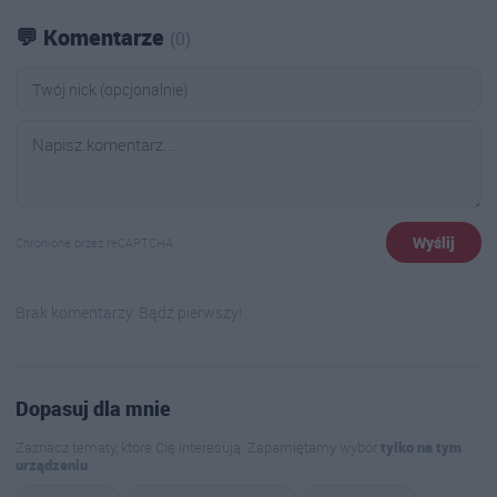
💬 Komentarze
(0)
Wyślij
Chronione przez reCAPTCHA
Brak komentarzy. Bądź pierwszy!
Dopasuj dla mnie
Zaznacz tematy, które Cię interesują. Zapamiętamy wybór
tylko na tym
urządzeniu
.