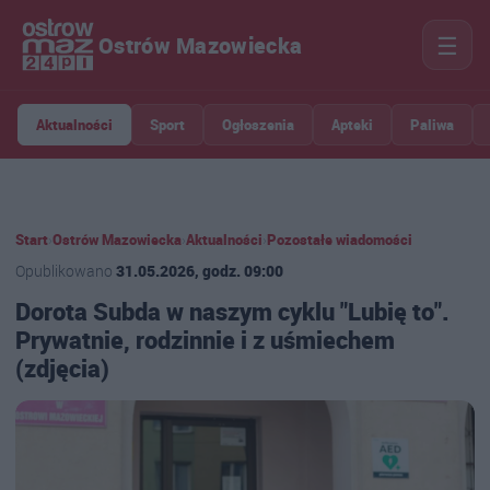
☰
Ostrów Mazowiecka
Aktualności
Sport
Ogłoszenia
Apteki
Paliwa
Start
›
Ostrów Mazowiecka
›
Aktualności
›
Pozostałe wiadomości
Opublikowano
31.05.2026, godz. 09:00
Dorota Subda w naszym cyklu "Lubię to".
Prywatnie, rodzinnie i z uśmiechem
(zdjęcia)