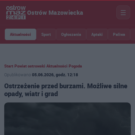
☰
Ostrów Mazowiecka
Aktualności
Sport
Ogłoszenia
Apteki
Paliwa
Start
›
Powiat ostrowski
›
Aktualności
›
Pogoda
Opublikowano
05.06.2026, godz. 12:18
Ostrzeżenie przed burzami. Możliwe silne
opady, wiatr i grad