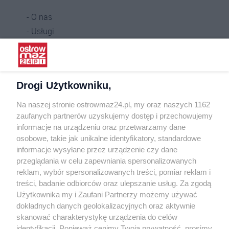
O nas
Usługi
Praca
Warunki korzystania
Polityka prywatności
Drogi Użytkowniku,
Kontakt
Na naszej stronie ostrowmaz24.pl, my oraz naszych 1162
INFORMATOR
zaufanych partnerów uzyskujemy dostęp i przechowujemy
informacje na urządzeniu oraz przetwarzamy dane
Bankomaty
osobowe, takie jak unikalne identyfikatory, standardowe
Msze święte
informacje wysyłane przez urządzenie czy dane
Nocna pomoc lekarska
przeglądania w celu zapewniania spersonalizowanych
Taxi
reklam, wybór spersonalizowanych treści, pomiar reklam i
treści, badanie odbiorców oraz ulepszanie usług. Za zgodą
REKLAMA
Użytkownika my i Zaufani Partnerzy możemy używać
dokładnych danych geolokalizacyjnych oraz aktywnie
Banery i artykuły
skanować charakterystykę urządzenia do celów
Reklama wideo
identyfikacji. Ponieważ cenimy Twoją prywatność, prosimy