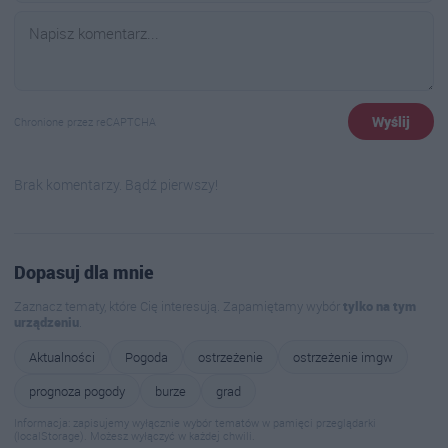
Wyślij
Chronione przez reCAPTCHA
Brak komentarzy. Bądź pierwszy!
Dopasuj dla mnie
Zaznacz tematy, które Cię interesują. Zapamiętamy wybór
tylko na tym
urządzeniu
.
Aktualności
Pogoda
ostrzeżenie
ostrzeżenie imgw
prognoza pogody
burze
grad
Informacja: zapisujemy wyłącznie wybór tematów w pamięci przeglądarki
(localStorage). Możesz wyłączyć w każdej chwili.