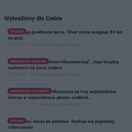
Wybraliśmy dla Ciebie
Nadciągają gwałtowne burze. Wiatr może osiągnąć 85 km
POGODA
na godz.
27.07.2026 · 1338 osób przeczytało ten artykuł
"Zwykły chłopak z Ostrowi Mazowieckiej". Jego książką
WIADOMOŚCI Z MIASTA
zachwycił się świat (wideo)
21.07.2026 · 7009 osób przeczytało ten artykuł
Powstał plan podziału Mazowsza na trzy województwa.
WIADOMOŚCI Z POWIATU
Ostrów w województwie płocko-siedleck…
16.07.2026 · 15714 osób przeczytało ten artykuł
Żar z nieba i burze po południu. Szykuje się pogodowy
POGODA
rollercoaster