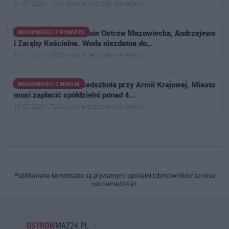
31.07.2026 · 1764 osób przeczytało ten artykuł
Uwaga mieszkańcy gmin Ostrów Mazowiecka, Andrzejewo
WIADOMOŚCI Z POWIATU
i Zaręby Kościelne. Woda niezdatna do…
10.07.2026 · 6865 osób przeczytało ten artykuł
Wyrok w sprawie przedszkola przy Armii Krajowej. Miasto
WIADOMOŚCI Z MIASTA
musi zapłacić spółdzielni ponad 4…
12.07.2026 · 7226 osób przeczytało ten artykuł
Publikowane komentarze są prywatnymi opiniami Użytkowników serwisu
ostrowmaz24.pl.
OSTROW
MAZ24.PL