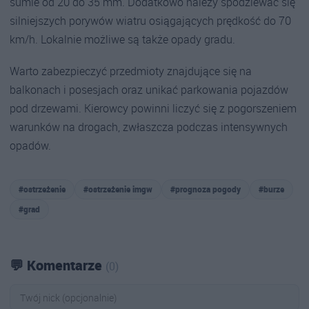
sumie od 20 do 35 mm. Dodatkowo należy spodziewać się
silniejszych porywów wiatru osiągających prędkość do 70
km/h. Lokalnie możliwe są także opady gradu.
Warto zabezpieczyć przedmioty znajdujące się na
balkonach i posesjach oraz unikać parkowania pojazdów
pod drzewami. Kierowcy powinni liczyć się z pogorszeniem
warunków na drogach, zwłaszcza podczas intensywnych
opadów.
#ostrzeżenie
#ostrzeżenie imgw
#prognoza pogody
#burze
#grad
💬 Komentarze
(0)