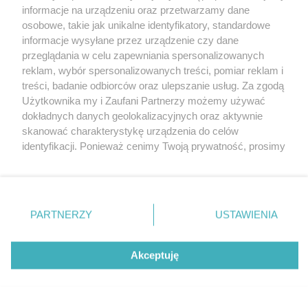
Kulisy wyroku w sprawie przedszkola przy Armii
WIADOMOŚCI Z MIASTA
informacje na urządzeniu oraz przetwarzamy dane
Krajowej. Miasto musi zapłacić spółdzielni…
osobowe, takie jak unikalne identyfikatory, standardowe
01.08.2026 · 3902 osób przeczytało ten artykuł
informacje wysyłane przez urządzenie czy dane
przeglądania w celu zapewniania spersonalizowanych
reklam, wybór spersonalizowanych treści, pomiar reklam i
Ruszył remont obwodnicy Ostrowi Mazowieckiej. Nowa
WIADOMOŚCI Z MIASTA
treści, badanie odbiorców oraz ulepszanie usług. Za zgodą
nawierzchnia na odcinku S8
Użytkownika my i Zaufani Partnerzy możemy używać
29.07.2026 · 3624 osób przeczytało ten artykuł
dokładnych danych geolokalizacyjnych oraz aktywnie
skanować charakterystykę urządzenia do celów
identyfikacji. Ponieważ cenimy Twoją prywatność, prosimy
o zgodę na korzystanie z tych technologii poprzez
kliknięcie „Akceptuję”. Zgoda jest dobrowolna i zawsze
możesz ją zmienić/wycofać klikając przycisk ustawień
Publikowane komentarze są prywatnymi opiniami Użytkowników serwisu
prywatności znajdujący się w lewym dolnym rogu strony
ostrowmaz24.pl.
PARTNERZY
USTAWIENIA
. Niektóre rodzaje przetwarzania danych nie wymagają
zgody użytkownika, ale masz prawo sprzeciwić się
takiemu przetwarzaniu. Preferencje będą miały
Akceptuję
OSTROW
MAZ24.PL
zastosowania tylko na tej witrynie.
O nas
Opcje
Dołącz
0
0
Zapoznaj się z poniższymi informacjami, abyś mógł