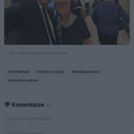
Fot. Hubert Betlejewski/Facebook
#konferencja
#wojna o umysły
#bezpieczeństwo
#burmistrz ostrowi
💬 Komentarze
(0)