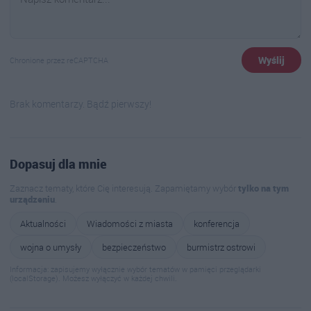
Wyślij
Chronione przez reCAPTCHA
Brak komentarzy. Bądź pierwszy!
Dopasuj dla mnie
Zaznacz tematy, które Cię interesują. Zapamiętamy wybór
tylko na tym
urządzeniu
.
Aktualności
Wiadomości z miasta
konferencja
wojna o umysły
bezpieczeństwo
burmistrz ostrowi
Informacja: zapisujemy wyłącznie wybór tematów w pamięci przeglądarki
(localStorage). Możesz wyłączyć w każdej chwili.