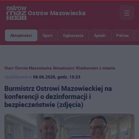
☰
Ostrów Mazowiecka
Aktualności
Sport
Ogłoszenia
Apteki
Paliwa
Start
›
Ostrów Mazowiecka
›
Aktualności
›
Wiadomości z miasta
Opublikowano
08.06.2026, godz. 15:23
Burmistrz Ostrowi Mazowieckiej na
konferencji o dezinformacji i
bezpieczeństwie (zdjęcia)