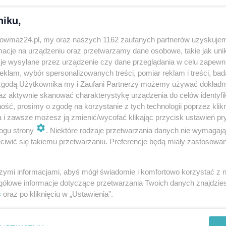
bliskich. Przez wiele lat związany był z naszym
placówki. Dziękujemy za wspólne lata pracy,
niku,
pracownikom - napisał p
ersonel Oddziału
trowmaz24.pl, my oraz naszych 1162 zaufanych partnerów uzyskujem
ieckiej.
cje na urządzeniu oraz przetwarzamy dane osobowe, takie jak unika
je wysyłane przez urządzenie czy dane przeglądania w celu zapewn
026 w Ostrołęce. Różaniec - o godzinie 12.30 w Kaplicy
klam, wybór spersonalizowanych treści, pomiar reklam i treści, bad
 zgodą Użytkownika my i Zaufani Partnerzy możemy używać dokład
rowadzenie o godz. 13.30. Msza święta żałobna
az aktywnie skanować charakterystykę urządzenia do celów identyfi
w Ostrołęce, a po niej ceremonia pochówku na
ść, prosimy o zgodę na korzystanie z tych technologii poprzez klikn
a i zawsze możesz ją zmienić/wycofać klikając przycisk ustawień pr
ogu strony
. Niektóre rodzaje przetwarzania danych nie wymagaj
iwić się takiemu przetwarzaniu. Preferencje będą miały zastosowania
szymi informacjami, abyś mógł świadomie i komfortowo korzystać z
gółowe informacje dotyczące przetwarzania Twoich danych znajdzi
s
oraz po kliknięciu w „Ustawienia”.