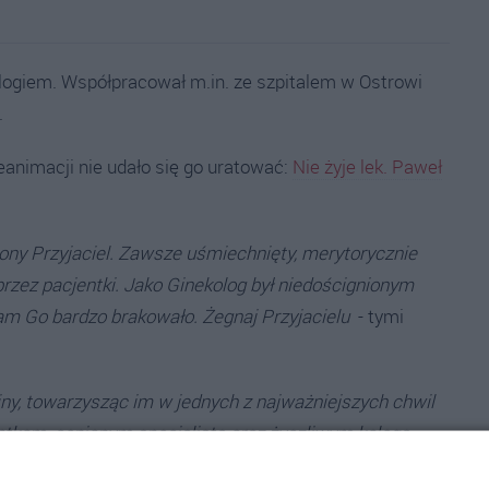
ologiem. Współpracował m.in. ze szpitalem w Ostrowi
.
animacji nie udało się go uratować:
Nie żyje lek. Paweł
iony Przyjaciel. Zawsze uśmiechnięty, merytorycznie
rzez pacjentki. Jako Ginekolog był niedoścignionym
am Go bardzo brakowało. Żegnaj Przyjacielu
- tymi
dziny, towarzysząc im w jednych z najważniejszych chwil
ntkom, cenionym specjalistą oraz życzliwym kolegą.
onalizmu, empatii i spokoju, który każdego dnia swoją