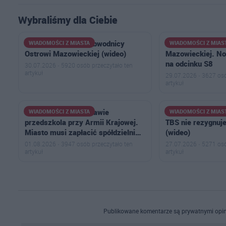
Wybraliśmy dla Ciebie
Ogromny korek na obwodnicy
Ruszył remont ob
WIADOMOŚCI Z MIASTA
WIADOMOŚCI Z MIAS
Ostrowi Mazowieckiej (wideo)
Mazowieckiej. N
na odcinku S8
30.07.2026 · 5920 osób przeczytało ten
artykuł
29.07.2026 · 3627 osó
artykuł
Kulisy wyroku w sprawie
Spór o plac zabaw 
WIADOMOŚCI Z MIASTA
WIADOMOŚCI Z MIAS
przedszkola przy Armii Krajowej.
TBS nie rezygnuje
Miasto musi zapłacić spółdzielni…
(wideo)
01.08.2026 · 3947 osób przeczytało ten
27.07.2026 · 5271 osó
artykuł
artykuł
Publikowane komentarze są prywatnymi opin