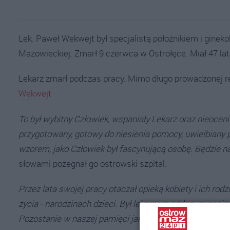
Lek. Paweł Wekwejt był specjalistą położnikiem i ginek
Mazowieckiej. Zmarł 9 czerwca w Ostrołęce. Miał 47 lat
Lekarz zmarł podczas pracy. Mimo długo prowadzonej re
Wekwejt
To był wybitny Człowiek, wspaniały Lekarz oraz nieocen
przygotowany, gotowy do niesienia pomocy, uwielbiany p
wzorem, jako Człowiek był fascynującą osobę. Będzie n
słowami pożegnał go ostrowski szpital.
Przez lata swojej pracy otaczał opieką kobiety i ich ro
życia - narodzinach dzieci. Był lekarzem oddanym pacje
Pozostanie w naszej pamięci jako człowiek pełen profesj