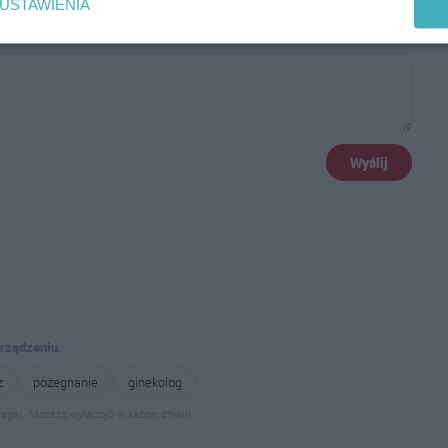
USTAWIENIA
Wyślij
urządzeniu
.
z
pożegnanie
ginekolog
age). Możesz wyłączyć w każdej chwili.