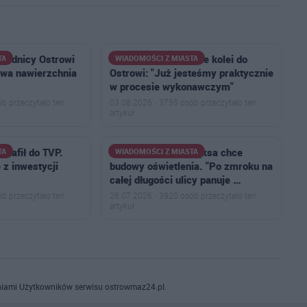
wodnicy Ostrowi
Burmistrz o powrocie kolei do
TA
WIADOMOŚCI Z MIASTA
owa nawierzchnia
Ostrowi: "Już jesteśmy praktycznie
w procesie wykonawczym"
b przeczytało ten
03.08.2026 · 3755 osób przeczytało ten
artykuł
trafił do TVP.
Radny Sebastian Pęksa chce
TA
WIADOMOŚCI Z MIASTA
 z inwestycji
budowy oświetlenia. "Po zmroku na
całej długości ulicy panuje …
b przeczytało ten
26.07.2026 · 3920 osób przeczytało ten
artykuł
iami Użytkowników serwisu ostrowmaz24.pl.