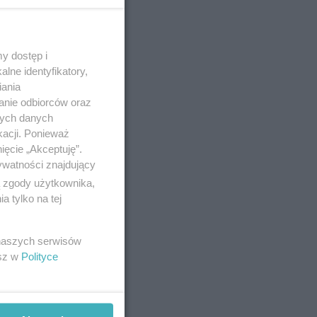
y dostęp i
lne identyfikatory,
iania
anie odbiorców oraz
nych danych
kacji. Ponieważ
ięcie „Akceptuję”.
ywatności znajdujący
ą zgody użytkownika,
 tylko na tej
 naszych serwisów
esz w
Polityce