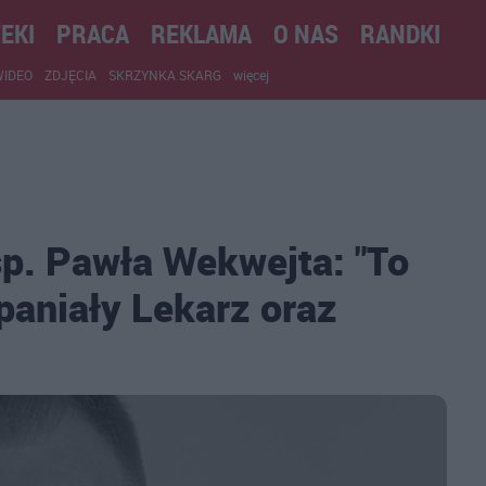
EKI
PRACA
REKLAMA
O NAS
RANDKI
WIDEO
ZDJĘCIA
SKRZYNKA SKARG
więcej
śp. Pawła Wekwejta: "To
paniały Lekarz oraz