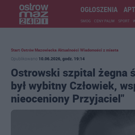
OGŁOSZENIA
APT
SMOG
CENY PALIW
SPORT
Start
›
Ostrów Mazowiecka
›
Aktualności
›
Wiadomości z miasta
Opublikowano
10.06.2026, godz. 19:14
Ostrowski szpital żegna 
był wybitny Człowiek, ws
nieoceniony Przyjaciel"