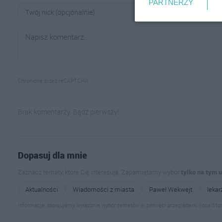
PARTNERZY
Chronione przez reCAPTCHA
Brak komentarzy. Bądź pierwszy!
Dopasuj dla mnie
Zaznacz tematy, które Cię interesują. Zapamiętamy wybór
tylko na tym 
Aktualności
Wiadomości z miasta
Paweł Wekwejt
lekar
Informacja: zapisujemy wyłącznie wybór tematów w pamięci przeglądarki (localStor