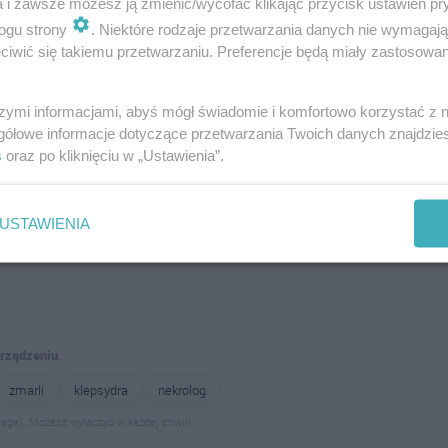
a i zawsze możesz ją zmienić/wycofać klikając przycisk ustawień pr
ogu strony
. Niektóre rodzaje przetwarzania danych nie wymagaj
iwić się takiemu przetwarzaniu. Preferencje będą miały zastosowania
szymi informacjami, abyś mógł świadomie i komfortowo korzystać z
gółowe informacje dotyczące przetwarzania Twoich danych znajdzi
s
oraz po kliknięciu w „Ustawienia”.
Wyślij
USTAWIENIA
urządzeniu
.
zmarli
klepsydra
nekrolog
age). Możesz wyłączyć w każdej chwili.