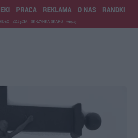
EKI
PRACA
REKLAMA
O NAS
RANDKI
WIDEO
ZDJĘCIA
SKRZYNKA SKARG
więcej