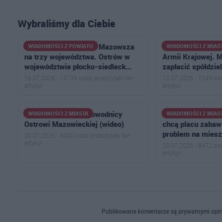
Wybraliśmy dla Ciebie
Powstał plan podziału Mazowsza
Wyrok w sprawie 
WIADOMOŚCI Z POWIATU
WIADOMOŚCI Z MIAS
na trzy województwa. Ostrów w
Armii Krajowej. 
województwie płocko-siedleck…
zapłacić spółdzie
16.07.2026 · 15736 osób przeczytało ten
12.07.2026 · 7245 osó
artykuł
artykuł
Ogromny korek na obwodnicy
Narasta konflikt n
WIADOMOŚCI Z MIASTA
WIADOMOŚCI Z MIAS
Ostrowi Mazowieckiej (wideo)
chcą placu zabaw:
problem na mies
30.07.2026 · 6000 osób przeczytało ten
artykuł
20.07.2026 · 8472 osó
artykuł
Publikowane komentarze są prywatnymi opin