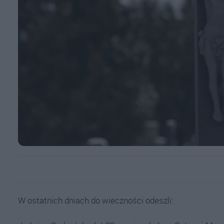
W ostatnich dniach do wieczności odeszli: