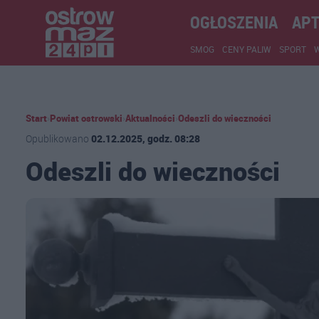
OGŁOSZENIA
APT
SMOG
CENY PALIW
SPORT
Start
›
Powiat ostrowski
›
Aktualności
›
Odeszli do wieczności
Opublikowano
02.12.2025, godz. 08:28
Odeszli do wieczności