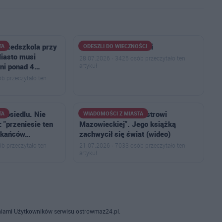
przedszkola przy
Odeszli do wieczności
TA
ODESZLI DO WIECZNOŚCI
Miasto musi
28.07.2026 · 3425 osób przeczytało ten
lni ponad 4…
artykuł
b przeczytało ten
a osiedlu. Nie
"Zwykły chłopak z Ostrowi
TA
WIADOMOŚCI Z MIASTA
 "przeniesie ten
Mazowieckiej". Jego książką
zkańców…
zachwycił się świat (wideo)
b przeczytało ten
21.07.2026 · 7033 osób przeczytało ten
artykuł
iami Użytkowników serwisu ostrowmaz24.pl.