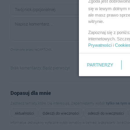
Zgoda jest dobrowoln
się w lewym dolnym r
ale masz prawo sprzec
witrynie.
Zapoznaj się z poniż
internetowych. Szcze
Prywatności
i
Cookie
Chronione przez reCAPTCHA
PARTNERZY
Brak komentarzy. Bądź pierwszy!
Dopasuj dla mnie
Zaznacz tematy, które Cię interesują. Zapamiętamy wybór
tylko na tym 
Aktualności
Odeszli do wieczności
odeszli do wieczności
Informacja: zapisujemy wyłącznie wybór tematów w pamięci przeglądarki (localStor