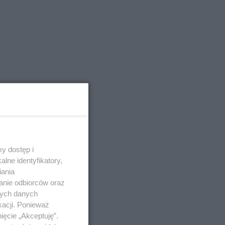
y dostęp i
lne identyfikatory,
iania
anie odbiorców oraz
nych danych
kacji. Ponieważ
ięcie „Akceptuję”.