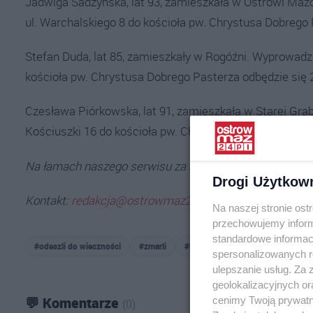
Jadwiga Sadzyńska, lat 93, zamieszkała w Ostrowi Ma
ul. Warchalskiego 8 do kościoła pw. Chrystusa Dobrego 
Stefan Duda, lat 85, zamieszkały w Rogóźni. Wyprowadz
kościoła pw. Chrystusa Dobrego Pasterza odbędzie się 2
Czesława Piórkowska, lat 91, zamieszkała w Starej Gr
Kościuszki 16 do kościoła pw. Chrystusa Dobrego Paster
Na łamach naszego serwisu za niewielką opłatą istnieje
Drogi Użytkow
Kontakt:
redakcja@ostrowmaz24.pl
.
Na naszej stronie os
przechowujemy informa
standardowe informac
#odeszli do wieczności
#zmarli
#klepsydra
#nekrolog
spersonalizowanych re
ulepszanie usług. Za
geolokalizacyjnych or
💬 Komentarze
cenimy Twoją prywatno
(0)