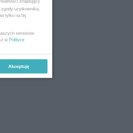
ywatności znajdujący
ą zgody użytkownika,
 tylko na tej
 naszych serwisów
esz w
Polityce
Akceptuję