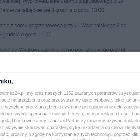
zowieckiej. Wyprowadzenie z domu pogrzebowego przy
Pasterza odbędzie się 3 grudnia o godz. 13.00.
enie z domu pogrzebowego przy ul. Warchalskiego 8 do
 grudnia o godz. 11.00.
abownicy. Wyprowadzenie z domu pogrzebowego przy ul.
za odbędzie się 4 grudnia o godz. 11.45.
 możliwość złożenia kondolencji rodzinie zmarłej osoby.
niku,
trowmaz24.pl, my oraz naszych 1162 zaufanych partnerów uzyskujem
cje na urządzeniu oraz przetwarzamy dane osobowe, takie jak unika
je wysyłane przez urządzenie czy dane przeglądania w celu zapewn
klam, wybór spersonalizowanych treści, pomiar reklam i treści, bad
 zgodą Użytkownika my i Zaufani Partnerzy możemy używać dokład
az aktywnie skanować charakterystykę urządzenia do celów identyfi
ść, prosimy o zgodę na korzystanie z tych technologii poprzez klikn