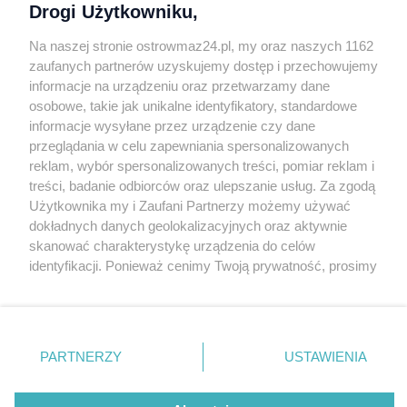
Drogi Użytkowniku,
Kontakt
Na naszej stronie ostrowmaz24.pl, my oraz naszych 1162
INFORMATOR
zaufanych partnerów uzyskujemy dostęp i przechowujemy
informacje na urządzeniu oraz przetwarzamy dane
Bankomaty
osobowe, takie jak unikalne identyfikatory, standardowe
Msze święte
informacje wysyłane przez urządzenie czy dane
Nocna pomoc lekarska
przeglądania w celu zapewniania spersonalizowanych
Taxi
reklam, wybór spersonalizowanych treści, pomiar reklam i
treści, badanie odbiorców oraz ulepszanie usług. Za zgodą
REKLAMA
Użytkownika my i Zaufani Partnerzy możemy używać
dokładnych danych geolokalizacyjnych oraz aktywnie
Banery i artykuły
skanować charakterystykę urządzenia do celów
Reklama wideo
identyfikacji. Ponieważ cenimy Twoją prywatność, prosimy
o zgodę na korzystanie z tych technologii poprzez
Reklama w ogłoszeniach
kliknięcie „Akceptuję”. Zgoda jest dobrowolna i zawsze
pl.depositphotos.com
możesz ją zmienić/wycofać klikając przycisk ustawień
prywatności znajdujący się w lewym dolnym rogu strony
Copyright 2010-2026 OstrowMaz24.pl. Realizacja:
PRO-
PARTNERZY
USTAWIENIA
NET.
Współpraca serwis
Moja Ostrołęka
. Niektóre rodzaje przetwarzania danych nie wymagają
zgody użytkownika, ale masz prawo sprzeciwić się