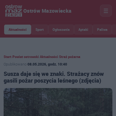
☰
Ostrów Mazowiecka
Aktualności
Sport
Ogłoszenia
Apteki
Paliwa
Start
›
Powiat ostrowski
›
Aktualności
›
Straż pożarna
Opublikowano
08.05.2026, godz. 10:40
Susza daje się we znaki. Strażacy znów
gasili pożar poszycia leśnego (zdjęcia)