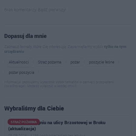
Brak komentarzy. Bądź pierwszy!
Dopasuj dla mnie
Zaznacz tematy, które Cię interesują. Zapamiętamy wybór
tylko na tym
urządzeniu
.
Aktualności
Straż pożarna
pożar
poszycie leśne
pożar poszycia
Informacja: zapisujemy wyłącznie wybór tematów w pamięci przeglądarki
(localStorage). Możesz wyłączyć w każdej chwili.
Wybraliśmy dla Ciebie
Samochód w ogniu na ulicy Brzostowej w Broku
STRAŻ POŻARNA
(aktualizacja)
05.08.2026 · 2236 osób przeczytało ten artykuł