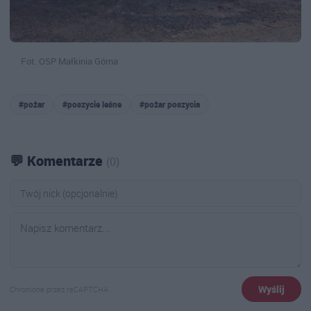
Fot. OSP Małkinia Górna
#pożar
#poszycie leśne
#pożar poszycia
💬 Komentarze
(0)
Wyślij
Chronione przez reCAPTCHA