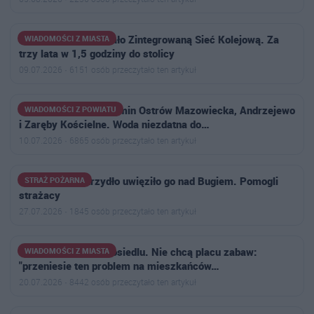
Ministerstwo pokazało Zintegrowaną Sieć Kolejową. Za
WIADOMOŚCI Z MIASTA
trzy lata w 1,5 godziny do stolicy
09.07.2026 · 6151 osób przeczytało ten artykuł
Uwaga mieszkańcy gmin Ostrów Mazowiecka, Andrzejewo
WIADOMOŚCI Z POWIATU
i Zaręby Kościelne. Woda niezdatna do…
10.07.2026 · 6865 osób przeczytało ten artykuł
Uszkodzone skrzydło uwięziło go nad Bugiem. Pomogli
STRAŻ POŻARNA
strażacy
27.07.2026 · 1845 osób przeczytało ten artykuł
Narasta konflikt na osiedlu. Nie chcą placu zabaw:
WIADOMOŚCI Z MIASTA
"przeniesie ten problem na mieszkańców…
20.07.2026 · 8442 osób przeczytało ten artykuł