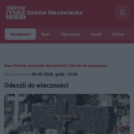
☰
Ostrów Mazowiecka
Aktualności
Sport
Ogłoszenia
Apteki
Paliwa
Start
›
Powiat ostrowski
›
Aktualności
›
Odeszli do wieczności
Opublikowano
08.05.2026, godz. 13:36
Odeszli do wieczności