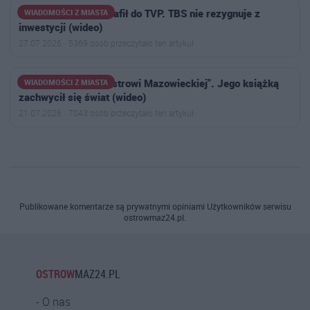
Spór o plac zabaw trafił do TVP. TBS nie rezygnuje z
WIADOMOŚCI Z MIASTA
inwestycji (wideo)
27.07.2026 · 5369 osób przeczytało ten artykuł
"Zwykły chłopak z Ostrowi Mazowieckiej". Jego książką
WIADOMOŚCI Z MIASTA
zachwycił się świat (wideo)
21.07.2026 · 7043 osób przeczytało ten artykuł
Publikowane komentarze są prywatnymi opiniami Użytkowników serwisu
ostrowmaz24.pl.
OSTROW
MAZ24.PL
O nas