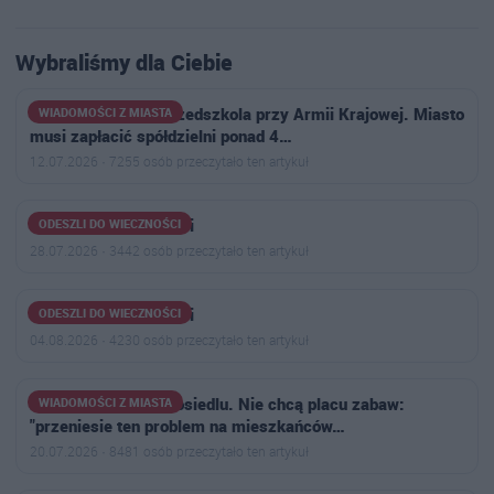
Wybraliśmy dla Ciebie
Wyrok w sprawie przedszkola przy Armii Krajowej. Miasto
WIADOMOŚCI Z MIASTA
musi zapłacić spółdzielni ponad 4…
12.07.2026 · 7255 osób przeczytało ten artykuł
Odeszli do wieczności
ODESZLI DO WIECZNOŚCI
28.07.2026 · 3442 osób przeczytało ten artykuł
Odeszli do wieczności
ODESZLI DO WIECZNOŚCI
04.08.2026 · 4230 osób przeczytało ten artykuł
Narasta konflikt na osiedlu. Nie chcą placu zabaw:
WIADOMOŚCI Z MIASTA
"przeniesie ten problem na mieszkańców…
20.07.2026 · 8481 osób przeczytało ten artykuł