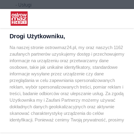
Usługi
Praca
Warunki korzystania
Polityka prywatności
Drogi Użytkowniku,
Kontakt
Na naszej stronie ostrowmaz24.pl, my oraz naszych 1162
INFORMATOR
zaufanych partnerów uzyskujemy dostęp i przechowujemy
informacje na urządzeniu oraz przetwarzamy dane
Bankomaty
osobowe, takie jak unikalne identyfikatory, standardowe
Msze święte
informacje wysyłane przez urządzenie czy dane
Nocna pomoc lekarska
przeglądania w celu zapewniania spersonalizowanych
Taxi
reklam, wybór spersonalizowanych treści, pomiar reklam i
treści, badanie odbiorców oraz ulepszanie usług. Za zgodą
REKLAMA
Użytkownika my i Zaufani Partnerzy możemy używać
dokładnych danych geolokalizacyjnych oraz aktywnie
Banery i artykuły
skanować charakterystykę urządzenia do celów
Reklama wideo
identyfikacji. Ponieważ cenimy Twoją prywatność, prosimy
o zgodę na korzystanie z tych technologii poprzez
Reklama w ogłoszeniach
kliknięcie „Akceptuję”. Zgoda jest dobrowolna i zawsze