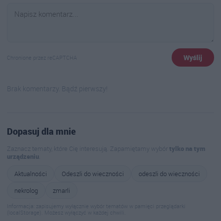
Wyślij
Chronione przez reCAPTCHA
Brak komentarzy. Bądź pierwszy!
Dopasuj dla mnie
Zaznacz tematy, które Cię interesują. Zapamiętamy wybór
tylko na tym
urządzeniu
.
Aktualności
Odeszli do wieczności
odeszli do wieczności
nekrolog
zmarli
Informacja: zapisujemy wyłącznie wybór tematów w pamięci przeglądarki
(localStorage). Możesz wyłączyć w każdej chwili.