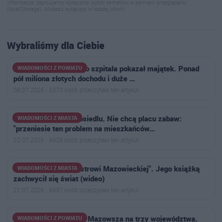
Informacja: zapisujemy wyłącznie wybór tematów w pamięci przeglądarki
(localStorage). Możesz wyłączyć w każdej chwili.
Wybraliśmy dla Ciebie
Dyrektor ostrowskiego szpitala pokazał majątek. Ponad
WIADOMOŚCI Z POWIATU
pół miliona złotych dochodu i duże …
08.07.2026 · 6370 osób przeczytało ten artykuł
Narasta konflikt na osiedlu. Nie chcą placu zabaw:
WIADOMOŚCI Z MIASTA
"przeniesie ten problem na mieszkańców…
20.07.2026 · 8429 osób przeczytało ten artykuł
"Zwykły chłopak z Ostrowi Mazowieckiej". Jego książką
WIADOMOŚCI Z MIASTA
zachwycił się świat (wideo)
21.07.2026 · 6991 osób przeczytało ten artykuł
Powstał plan podziału Mazowsza na trzy województwa.
WIADOMOŚCI Z POWIATU