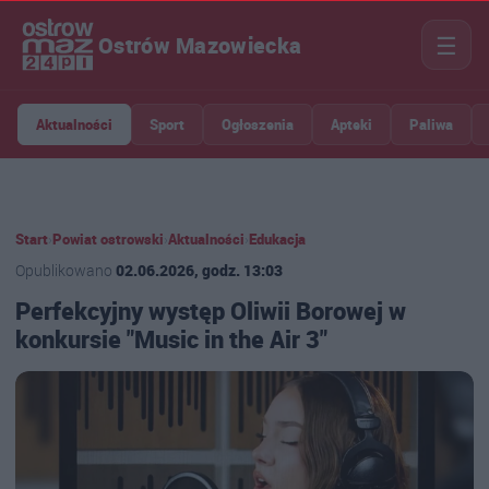
☰
Ostrów Mazowiecka
Aktualności
Sport
Ogłoszenia
Apteki
Paliwa
Start
›
Powiat ostrowski
›
Aktualności
›
Edukacja
Opublikowano
02.06.2026, godz. 13:03
Perfekcyjny występ Oliwii Borowej w
konkursie "Music in the Air 3"