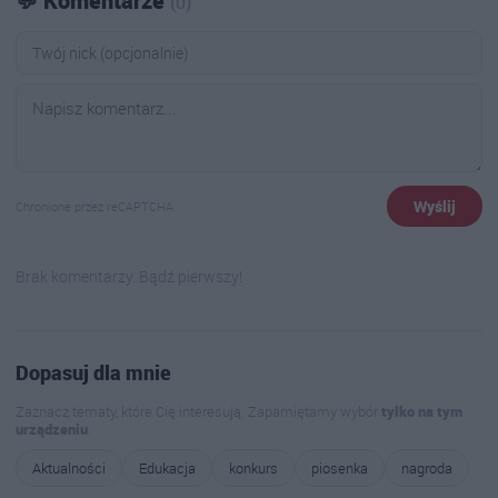
💬 Komentarze
(0)
Wyślij
Chronione przez reCAPTCHA
Brak komentarzy. Bądź pierwszy!
Dopasuj dla mnie
Zaznacz tematy, które Cię interesują. Zapamiętamy wybór
tylko na tym
urządzeniu
.
Aktualności
Edukacja
konkurs
piosenka
nagroda