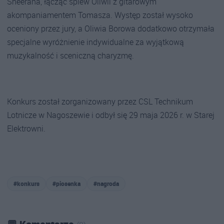
Sheerana, łącząc śpiew Oliwii z gitarowym
akompaniamentem Tomasza. Występ został wysoko
oceniony przez jury, a Oliwia Borowa dodatkowo otrzymała
specjalne wyróżnienie indywidualne za wyjątkową
muzykalność i sceniczną charyzmę.
Konkurs został zorganizowany przez CSL Technikum
Lotnicze w Nagoszewie i odbył się 29 maja 2026 r. w Starej
Elektrowni.
#konkurs
#piosenka
#nagroda