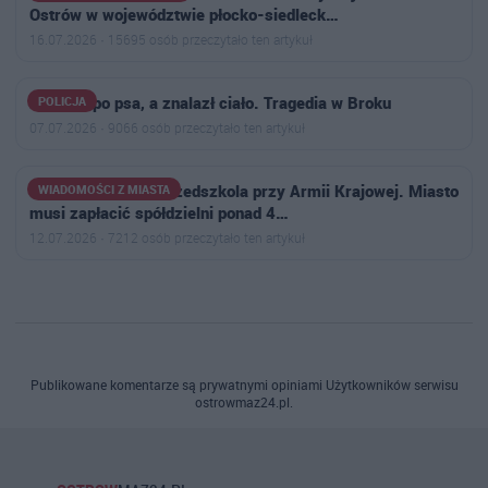
Ostrów w województwie płocko-siedleck…
16.07.2026 · 15695 osób przeczytało ten artykuł
Poszedł po psa, a znalazł ciało. Tragedia w Broku
POLICJA
07.07.2026 · 9066 osób przeczytało ten artykuł
Wyrok w sprawie przedszkola przy Armii Krajowej. Miasto
WIADOMOŚCI Z MIASTA
musi zapłacić spółdzielni ponad 4…
12.07.2026 · 7212 osób przeczytało ten artykuł
Publikowane komentarze są prywatnymi opiniami Użytkowników serwisu
ostrowmaz24.pl.