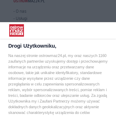
OSTROW
MAZ24.PL
O nas
Usługi
Praca
Warunki korzystania
Polityka prywatności
Drogi Użytkowniku,
Kontakt
Na naszej stronie ostrowmaz24.pl, my oraz naszych 1160
INFORMATOR
zaufanych partnerów uzyskujemy dostęp i przechowujemy
informacje na urządzeniu oraz przetwarzamy dane
Bankomaty
osobowe, takie jak unikalne identyfikatory, standardowe
Msze święte
informacje wysyłane przez urządzenie czy dane
Nocna pomoc lekarska
przeglądania w celu zapewniania spersonalizowanych
Taxi
reklam, wybór spersonalizowanych treści, pomiar reklam i
treści, badanie odbiorców oraz ulepszanie usług. Za zgodą
REKLAMA
Użytkownika my i Zaufani Partnerzy możemy używać
dokładnych danych geolokalizacyjnych oraz aktywnie
Banery i artykuły
skanować charakterystykę urządzenia do celów