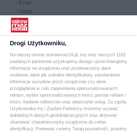
O nas
Usługi
Praca
Warunki korzystania
Polityka prywatności
Drogi Użytkowniku,
Kontakt
Na naszej stronie ostrowmaz24.pl, my oraz naszych 1162
INFORMATOR
zaufanych partnerów uzyskujemy dostęp i przechowujemy
informacje na urządzeniu oraz przetwarzamy dane
Bankomaty
osobowe, takie jak unikalne identyfikatory, standardowe
Msze święte
informacje wysyłane przez urządzenie czy dane
Nocna pomoc lekarska
przeglądania w celu zapewniania spersonalizowanych
Taxi
reklam, wybór spersonalizowanych treści, pomiar reklam i
treści, badanie odbiorców oraz ulepszanie usług. Za zgodą
REKLAMA
Użytkownika my i Zaufani Partnerzy możemy używać
dokładnych danych geolokalizacyjnych oraz aktywnie
Banery i artykuły
skanować charakterystykę urządzenia do celów
Reklama wideo
identyfikacji. Ponieważ cenimy Twoją prywatność, prosimy
o zgodę na korzystanie z tych technologii poprzez