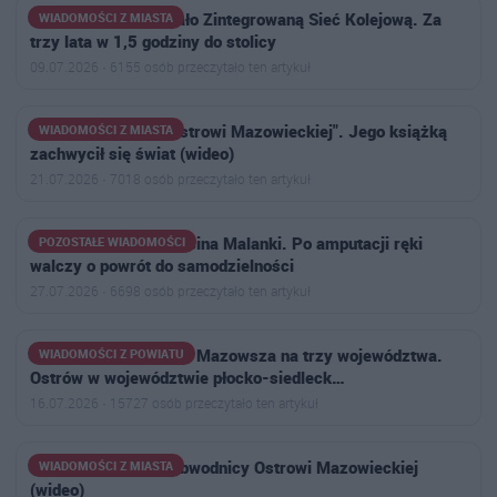
Ministerstwo pokazało Zintegrowaną Sieć Kolejową. Za
WIADOMOŚCI Z MIASTA
trzy lata w 1,5 godziny do stolicy
09.07.2026 · 6155 osób przeczytało ten artykuł
"Zwykły chłopak z Ostrowi Mazowieckiej". Jego książką
WIADOMOŚCI Z MIASTA
zachwycił się świat (wideo)
21.07.2026 · 7018 osób przeczytało ten artykuł
Trwa zbiórka dla Marcina Malanki. Po amputacji ręki
POZOSTAŁE WIADOMOŚCI
walczy o powrót do samodzielności
27.07.2026 · 6698 osób przeczytało ten artykuł
Powstał plan podziału Mazowsza na trzy województwa.
WIADOMOŚCI Z POWIATU
Ostrów w województwie płocko-siedleck…
16.07.2026 · 15727 osób przeczytało ten artykuł
Ogromny korek na obwodnicy Ostrowi Mazowieckiej
WIADOMOŚCI Z MIASTA
(wideo)