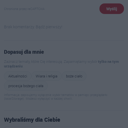
Wyślij
Chronione przez reCAPTCHA
Brak komentarzy. Bądź pierwszy!
Dopasuj dla mnie
Zaznacz tematy, które Cię interesują. Zapamiętamy wybór
tylko na tym
urządzeniu
.
Aktualności
Wiara i religia
boże ciało
procesja bożego ciała
Informacja: zapisujemy wyłącznie wybór tematów w pamięci przeglądarki
(localStorage). Możesz wyłączyć w każdej chwili.
Wybraliśmy dla Ciebie