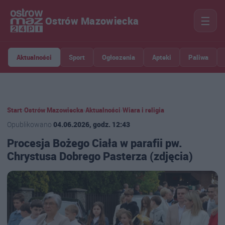
☰
Ostrów Mazowiecka
Aktualności
Sport
Ogłoszenia
Apteki
Paliwa
Start
›
Ostrów Mazowiecka
›
Aktualności
›
Wiara i religia
Opublikowano
04.06.2026, godz. 12:43
Procesja Bożego Ciała w parafii pw.
Chrystusa Dobrego Pasterza (zdjęcia)