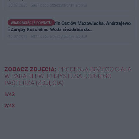
30.07.2026 · 5967 osób przeczytało ten artykuł
Uwaga mieszkańcy gmin Ostrów Mazowiecka, Andrzejewo
WIADOMOŚCI Z POWIATU
i Zaręby Kościelne. Woda niezdatna do…
10.07.2026 · 6877 osób przeczytało ten artykuł
ZOBACZ ZDJĘCIA:
PROCESJA BOŻEGO CIAŁA
W PARAFII PW. CHRYSTUSA DOBREGO
PASTERZA (ZDJĘCIA)
1/43
2/43