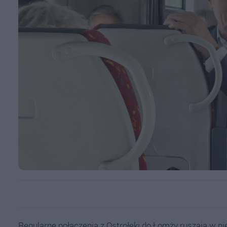
Regularne połączenia z Ostrołęki do Łomży ruszają w nie