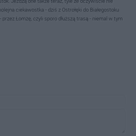
stok. Jeżdżą one także teraz, tyle że oczywiście nie
 kolejna ciekawostka - dziś z Ostrołęki do Białegostoku
- przez Łomżę, czyli sporo dłuższą trasą - niemal w tym