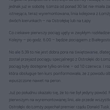
jednak już w sobotę. Łomża od ponad 30 lat nie miała 
istniejąca, teraz wyremontowana, linia kolejowa z Łomż
dwóch kierunkach – na Ostrołękę lub na Łapy.
Co ciekawe pierwszy pociąg ujęty w zwykłym rozkładzie 
Kolejny – po godz. 6.00 – będzie pociągiem z Białegosto
No ale 5.39 to nie jest dobra pora na świętowanie, dla
został przejazd pociągu specjalnego z Ostrołęki do Łomży
pociąg były dostępne tylko on-line – od 10 czerwca. I ro
która obsługuje ten kurs poinformowała, że z powodu ol
wpuszczone nawet na peron.
Już po południu okazało się, że to nie był jedyny powód. 
pierwszym na wyremontowanej linii, ale przede wszyst
Ostrołęki do Łomży pojechał premier rządu Donald Tusk.