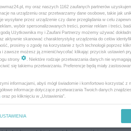
ropozycja dla tych, którzy z Ostrołęki będą się chcieli
trowmaz24.pl, my oraz naszych 1162 zaufanych partnerów uzyskujem
cje na urządzeniu oraz przetwarzamy dane osobowe, takie jak unika
je wysyłane przez urządzenie czy dane przeglądania w celu zapewn
.13, z Ostrołęki o 6.44, żeby do Olsztyna dojechać na
klam, wybór spersonalizowanych treści, pomiar reklam i treści, bad
 zgodą Użytkownika my i Zaufani Partnerzy możemy używać dokład
az aktywnie skanować charakterystykę urządzenia do celów identyfi
ść, prosimy o zgodę na korzystanie z tych technologii poprzez klikn
ęce będzie o 21.12 (w Łomży o 21.49, w Białymstoku o
a i zawsze możesz ją zmienić/wycofać klikając przycisk ustawień pr
ogu strony
. Niektóre rodzaje przetwarzania danych nie wymagaj
iwić się takiemu przetwarzaniu. Preferencje będą miały zastosowania
-Łomża. Od 14 czerwca z Ostrołęki do Łomży tymi
my o 13.52 (przyjazd: 14.27) i o 18.30 (przyjazd:
szymi informacjami, abyś mógł świadomie i komfortowo korzystać z
gółowe informacje dotyczące przetwarzania Twoich danych znajdzi
s
oraz po kliknięciu w „Ustawienia”.
zyjazd: 13.21) i 17.39 (przyjazd: 18.14).
USTAWIENIA
ać na stacjach: Kurpie, Śniadowo, Koziki i Konarzyce.