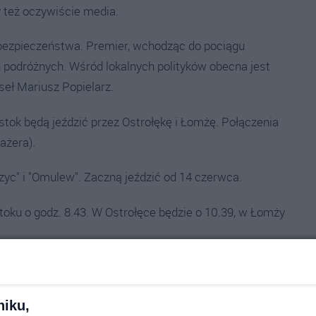
y też oczywiście media.
bezpieczeństwa. Premier, wchodząc do pociągu
h podróżnych. Wśród lokalnych polityków obecna jest
seł Mariusz Popielarz.
łystok będą jeździć przez Ostrołękę i Łomżę. Połączenia
ażera).
zyc" i "Omulew". Zaczną jeździć od 14 czerwca.
stoku o godz. 8.43. W Ostrołęce będzie o 10.39, w Łomży
 będzie o 14.56, w Ostrołęce - o 15.27, w Olsztynie - o
niku,