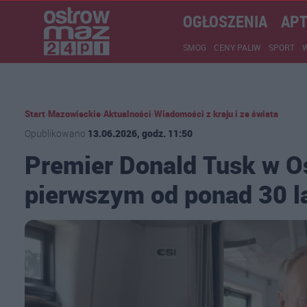
OGŁOSZENIA
APT
SMOG
CENY PALIW
SPORT
Start
›
Mazowieckie
›
Aktualności
›
Wiadomości z kraju i ze świata
Opublikowano
13.06.2026, godz. 11:50
Premier Donald Tusk w Os
pierwszym od ponad 30 l