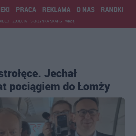
EKI
PRACA
REKLAMA
O NAS
RANDKI
WIDEO
ZDJĘCIA
SKRZYNKA SKARG
więcej
trołęce. Jechał
at pociągiem do Łomży