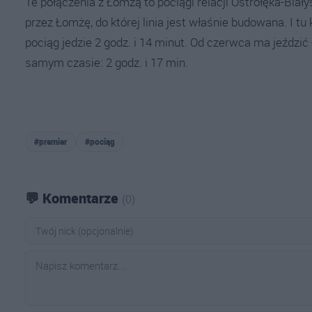
Te połączenia z Łomżą to pociągi relacji Ostrołęka-Biały
przez Łomżę, do której linia jest właśnie budowana. I tu
pociąg jedzie 2 godz. i 14 minut. Od czerwca ma jeździć 
samym czasie: 2 godz. i 17 min.
#premier
#pociąg
💬 Komentarze
(0)