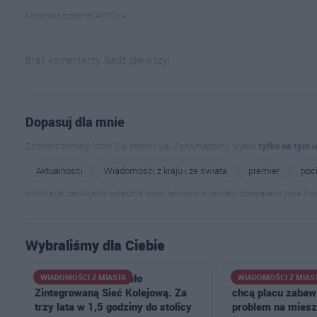
Chronione przez reCAPTCHA
Brak komentarzy. Bądź pierwszy!
Dopasuj dla mnie
Zaznacz tematy, które Cię interesują. Zapamiętamy wybór
tylko na tym 
Aktualności
Wiadomości z kraju i ze świata
premier
poc
Informacja: zapisujemy wyłącznie wybór tematów w pamięci przeglądarki (localStor
Wybraliśmy dla Ciebie
Ministerstwo pokazało
Narasta konflikt n
WIADOMOŚCI Z MIASTA
WIADOMOŚCI Z MIAS
Zintegrowaną Sieć Kolejową. Za
chcą placu zabaw:
trzy lata w 1,5 godziny do stolicy
problem na mies