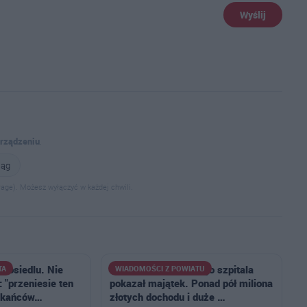
Wyślij
urządzeniu
.
iąg
age). Możesz wyłączyć w każdej chwili.
a osiedlu. Nie
Dyrektor ostrowskiego szpitala
TA
WIADOMOŚCI Z POWIATU
 "przeniesie ten
pokazał majątek. Ponad pół miliona
zkańców…
złotych dochodu i duże …