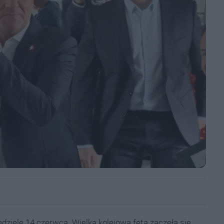
dzielę 14 czerwca. Wielka kolejowa feta zaczęła się