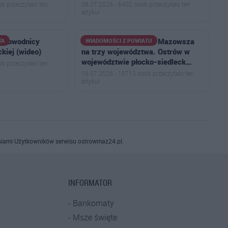
b przeczytało ten
08.07.2026 · 6402 osób przeczytało ten
artykuł
a obwodnicy
Powstał plan podziału Mazowsza
TA
WIADOMOŚCI Z POWIATU
kiej (wideo)
na trzy województwa. Ostrów w
województwie płocko-siedleck…
b przeczytało ten
16.07.2026 · 15713 osób przeczytało ten
artykuł
iami Użytkowników serwisu ostrowmaz24.pl.
INFORMATOR
Bankomaty
Msze święte