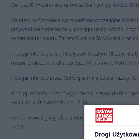
Dariusz Klimczak i liczna świta lokalnych polityków. Był
Na stacji w Ostrołęce wprowadzono szczególne środki 
przywitał się z obecnymi w pociągu, usiadł wśród innyc
wiceminister sportu Żaneta Cwalina-Śliwowska oraz po
Pociągi Intercity relacji Białystok-Olsztyn i Olsztyn-Bia
można znaleźć w rozkładzie jazdy (na stronie Portal Pas
Pociągi Intercity przez Ostrołękę mają swoje nazwy: "Or
Pociąg Intercity "Orzyc" wyjedzie z Olsztyna do Białego
- o 11.18, w Białymstoku - o 12.43.
Ten sam pociąg wyjedzie z Białegostoku o 12.21, w Łomży
17.21.
Drogi Użytkow