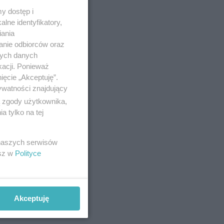
y dostęp i
lne identyfikatory,
iania
anie odbiorców oraz
nych danych
kacji. Ponieważ
ięcie „Akceptuję”.
ywatności znajdujący
ą zgody użytkownika,
 tylko na tej
 naszych serwisów
esz w
Polityce
Akceptuję